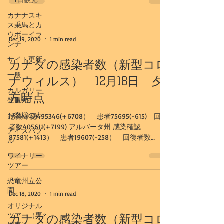
カナナスキ
ス乗馬とカ
ウボーイラ
Dec 19, 2020
1 min read
ンチ
サイト更新
カナダの感染者数（新型コロ
一般
ナウィルス） 12月18日 夕
カルガリー
方時点
発観光
お客様の声
感染確認495346(+6708） 患者75695(-615) 回復
者数405611(+7199) アルバータ州 感染確認
アイスバブ
87581(+1413） 患者19607(-258） 回復者数
ル
67159(+1646) カルガリー市...
ワイナリー
ツアー
恐竜州立公
園
Dec 18, 2020
1 min read
オリジナル
ツアー（専
カナダの感染者数（新型コロ