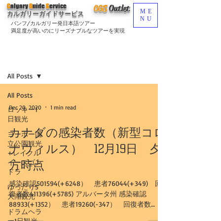
C
algary
G
uide
S
ervice
CGS
O
utlet
ME
カルガリーガイドサービス
NU
バンフ/カルガリー発日本語ツアー
満足度が高いのにリーズナブルなツアーを実現
ブログ
Sign Up
All Posts
All Posts
Dec 20, 2020
1 min read
ロッキー1
日観光
カナダの感染者数（新型コロ
ヨーホー国
立公園観光
ナウィルス） 12月19日 夕
+レイクル
イーズゴン
方時点
ドラ
感染確認501594(+6248） 患者76044(+349) 回
ゆったり5
復者数411396(+5785) アルバータ州 感染確認
大湖観光
88933(+1352） 患者19260(-347） 回復者数
ドラムヘラ
68832(+1673) カルガリー市...
ー1日観光