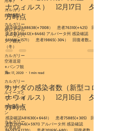
用車）
ナウィルス） 12月17日 夕
カルガリー
方時点
自然探訪
カルガリー
感染確認488638(+7008） 患者76310(+425) 回
発レイクル
復者数398412(+6466) アルバータ州 感染確認
イーズとバ
86168(+1571） 患者19865(-304） 回復者数
ンフ観光
65513(+1845) カルガリー市...
（冬）
カルガリー
空港送迎
+バンフ観
光
Dec 17, 2020
1 min read
カルガリー
カナダの感染者数（新型コロ
発 レイク
ルイーズと
ナウィルス） 12月16日 夕
モレーン湖
方時点
専用車プラ
ン
感染確認481630(+6461） 患者75885(+305) 回復
カルガリー
者数391946(+5971) アルバータ州 感染確認
空港送迎
84597(+1270） 患者20169(-480） 回復者数