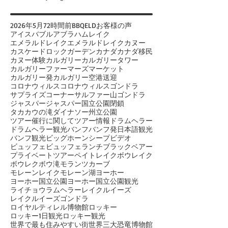
2026年
5月
72時間前
BBQ
ELD
お客様の声
アイスバブル
アブラハムレイク
エメラルドレイク
エメラルドレイクカヌー
カスケードロックガーデン
カナダ
カナダ移民
カヌー体験
カルガリー
カルガリータワー
カルガリーファーマーズマーケット
カルガリー発
カルガリー空港送迎
コロナウィルス
コロナウィルス
ゴンドラ
サプライズコーナー
サルファー山ゴンドラ
ジャスパー
ジャスパー国立公園閉鎖
タカカウの滝
ダイナソー州立公園
ツアー催行に関して
ツアー情報
ドラムヘラー
ドラムヘラー観光
バンフ
バンフ発日本語観光
バンフ観光
ビッグホーンシープ
ビデオ
ビュッフェ
ビュッフェランチ
ブラックベアー
プライベートツアー
ペイトレイク
ボウレイク
ボウレク
ボウ滝
モランツカーブ
モレーンレイク
モレーン湖
ヨーホー
ヨーホー国立公園
ヨーホー国立公園観光
ライチョウ
ラムヘラー
レイクルイーズ
レイクルイーズゴンドラ
ロイヤルティレル博物館
ロッキー
ロッキー1日観光
ロッキー観光
世界で最も住みやすい街
世界三大恐竜博物館