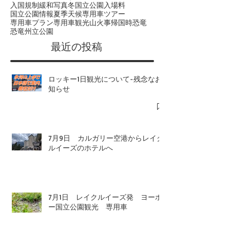
入国規制緩和
写真
冬
国立公園入場料
国立公園情報
夏季
天候
専用車ツアー
専用車プラン
専用車観光
山火事
帰国時
恐竜
恐竜州立公園
​最近の投稿
ロッキー1日観光について-残念なお
知らせ
7月9日 カルガリー空港からレイク
ルイーズのホテルへ
7月1日 レイクルイーズ発 ヨーホ
ー国立公園観光 専用車