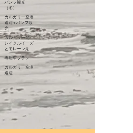
バンフ観光
（冬）
カルガリー空港
送迎+バンフ観
光
カルガリー発
レイクルイーズ
とモレーン湖
専用車プラン
カルガリー空港
送迎