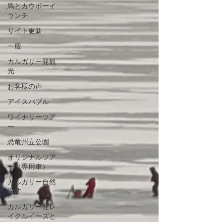
馬とカウボーイ
ランチ
サイト更新
一般
カルガリー発観
光
お客様の声
アイスバブル
ワイナリーツア
ー
恐竜州立公園
オリジナルツア
ー（専用車）
カルガリー自然
探訪
カルガリー発レ
イクルイーズと