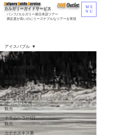
C
algary
G
uide
S
ervice
CGS
O
utlet
ME
カルガリーガイドサービス
NU
バンフ/カルガリー発日本語ツアー
満足度が高いのにリーズナブルなツアーを実現
ブログ
Sign Up
アイスバブル
All Posts
ロッキー1日観光
ヨーホー国立公
園観光+レイク
ルイーズゴンド
ラ
ゆったり5大湖
観光
ドラムヘラー1日
観光
カナナスキス乗