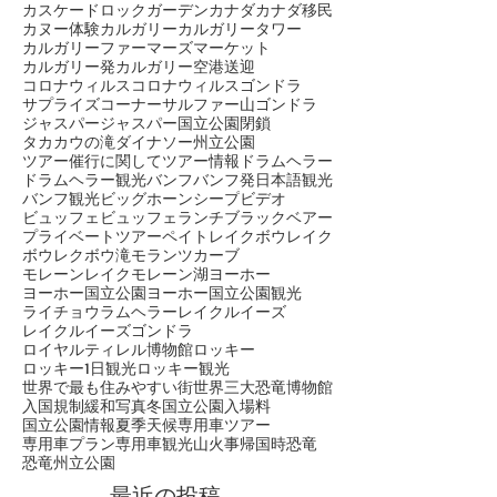
アイスバブル
アブラハムレイク
エメラルドレイク
エメラルドレイクカヌー
カスケードロックガーデン
カナダ
カナダ移民
カヌー体験
カルガリー
カルガリータワー
カルガリーファーマーズマーケット
カルガリー発
カルガリー空港送迎
コロナウィルス
コロナウィルス
ゴンドラ
サプライズコーナー
サルファー山ゴンドラ
ジャスパー
ジャスパー国立公園閉鎖
タカカウの滝
ダイナソー州立公園
ツアー催行に関して
ツアー情報
ドラムヘラー
ドラムヘラー観光
バンフ
バンフ発日本語観光
バンフ観光
ビッグホーンシープ
ビデオ
ビュッフェ
ビュッフェランチ
ブラックベアー
プライベートツアー
ペイトレイク
ボウレイク
ボウレク
ボウ滝
モランツカーブ
モレーンレイク
モレーン湖
ヨーホー
ヨーホー国立公園
ヨーホー国立公園観光
ライチョウ
ラムヘラー
レイクルイーズ
レイクルイーズゴンドラ
ロイヤルティレル博物館
ロッキー
ロッキー1日観光
ロッキー観光
世界で最も住みやすい街
世界三大恐竜博物館
入国規制緩和
写真
冬
国立公園入場料
国立公園情報
夏季
天候
専用車ツアー
専用車プラン
専用車観光
山火事
帰国時
恐竜