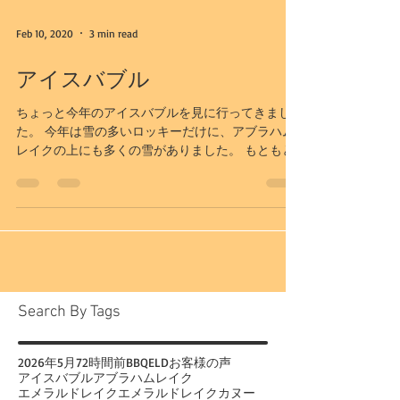
Feb 10, 2020
3 min read
アイスバブル
ちょっと今年のアイスバブルを見に行ってきまし
た。 今年は雪の多いロッキーだけに、アブラハム
レイクの上にも多くの雪がありました。 もともと
風が強いことで知られるこの湖。 もっと気温が下
がれば、風で雪も飛んでしまうのでしょうけど、
今年は暖かいこともあり、氷の表面に雪が付きや
すい...
Search By Tags
2026年
5月
72時間前
BBQ
ELD
お客様の声