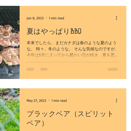
Jun 8, 2023
1 min read
夏はやっぱりBBQ
本来でしたら、まだカナダは春のような夏のよう
な。 時々、冬のような。 そんな気候なのですが、
今年は5月に入ってから暖かい日が続き、夏を思わ
せるような日も。 こうなったら、各家庭ではBBQ
が当たり前になります。 各家庭によってBBQは異
なると思いますが、基本は牛肉、豚肉、...
May 27, 2023
1 min read
ブラックベア（スピリット
ベア）