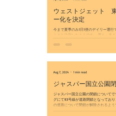
ウェストジェット 東
ー化を決定
カルガリー発 レイクルイーズとモ
今まで夏季のみ1日1便のデイリー運
ことを決定したようです。 夏も、冬も
カルガリー空港送迎
Aug 7, 2024
1 min read
ジャスパー国立公園閉
ジャスパー国立公園の閉鎖についてで
グにて93号線が道路閉鎖となってお
の道路について閉鎖が解除されるようです