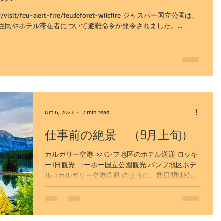
asper/visit/feu-alert-fire/feudeforet-wildfire ジャスパー国立公園は、
民やホテル滞在者について避難命令が発令されました。...
Oct 6, 2023
2 min read
仕事前の絶景 （9月上旬）
カルガリー空港⇒バンフ地区のホテル送迎 ロッキ
ー1日観光 ヨーホー国立公園観光 バンフ地区ホテ
ル⇒カルガリー空港送迎 のように、数日間連続し
ての仕事のこともあれば、 バンフ地区ホテル⇒カ
ルガリー空港送迎 のように、単発の仕事のことも
あります。...