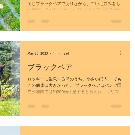
同じブラックベアでありながら、白い毛並みをも
つ個体。 先住民には、スピリットベアとも呼ばれ
る神秘的な熊。 劣性遺伝子によってこのような個
体が生まれることがあるとか。 カナダの太平洋岸
の一部の地域では、10頭に1頭の割合で生まれるの
だとか。...
May 26, 2023
1 min read
ブラックベア
ロッキーに生息する熊のうち、小さいほう。 でも
この個体は大きかった。 ブラックベアはバンフ国
立公園内では約200頭生息すると言われ、グリズリ
ーベアよりは目撃情報が得やすい熊でもあります
が、ここ10年位、国立公園内の交通量の激増によ
り、あまり姿を見る機会は多くなくなりました。...