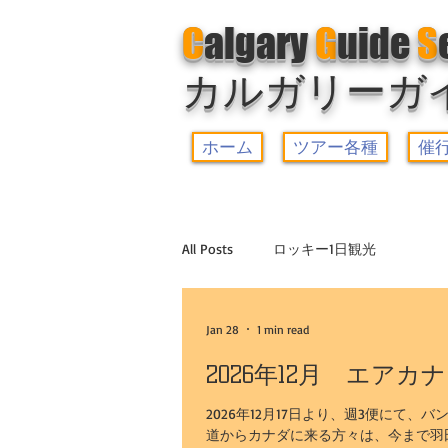
C
algary
G
uide
S
カルガリーガ
ホーム
ツアー各種
催
All Posts
ロッキー1日観光
ヨーホー国立公園観光+レイクルイ
Jan 28
1 min read
2026年12月 エア
ゆったり5大湖観光
ドラムヘラ
2026年12月17日より、週3便にて
道からカナダに来る方々は、今まで羽