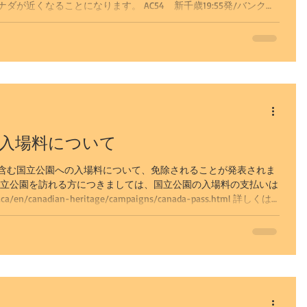
が近くなることになります。 AC54 新千歳19:55発/バンクー
クーバー13:25発/新千歳15:35着（翌日）/月・木・土 運行期間は、
チ
サイト更新
一般
。
アイスバブル
園
園入場料について
ンフを含む国立公園への入場料について、免除されることが発表されま
国立公園を訪れる方につきましては、国立公園の入場料の支払いは
カルガリー自然探訪
en/canadian-heritage/campaigns/canada-pass.html 詳しくは
フ観光（冬）