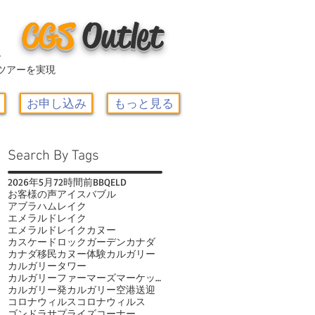
CGS
O
utlet
ー
ツアーを実現
お申し込み
もっと見る
Search By Tags
2026年
5月
72時間前
BBQ
ELD
お客様の声
アイスバブル
アブラハムレイク
エメラルドレイク
エメラルドレイクカヌー
カスケードロックガーデン
カナダ
カナダ移民
カヌー体験
カルガリー
カルガリータワー
カルガリーファーマーズマーケット
カルガリー発
カルガリー空港送迎
コロナウィルス
コロナウィルス
ゴンドラ
サプライズコーナー