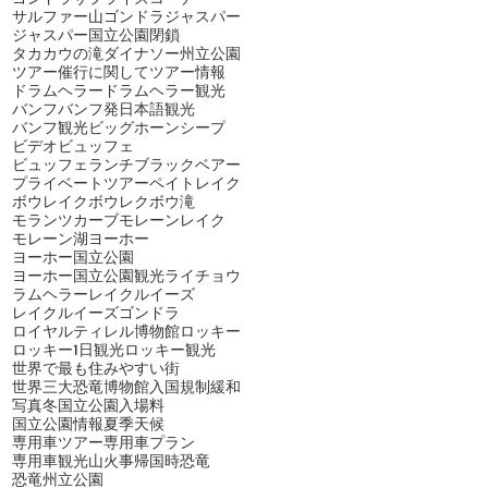
サルファー山ゴンドラ
ジャスパー
ジャスパー国立公園閉鎖
タカカウの滝
ダイナソー州立公園
ツアー催行に関して
ツアー情報
ドラムヘラー
ドラムヘラー観光
バンフ
バンフ発日本語観光
バンフ観光
ビッグホーンシープ
ビデオ
ビュッフェ
ビュッフェランチ
ブラックベアー
プライベートツアー
ペイトレイク
ボウレイク
ボウレク
ボウ滝
モランツカーブ
モレーンレイク
モレーン湖
ヨーホー
ヨーホー国立公園
ヨーホー国立公園観光
ライチョウ
ラムヘラー
レイクルイーズ
レイクルイーズゴンドラ
ロイヤルティレル博物館
ロッキー
ロッキー1日観光
ロッキー観光
世界で最も住みやすい街
世界三大恐竜博物館
入国規制緩和
写真
冬
国立公園入場料
国立公園情報
夏季
天候
専用車ツアー
専用車プラン
専用車観光
山火事
帰国時
恐竜
恐竜州立公園