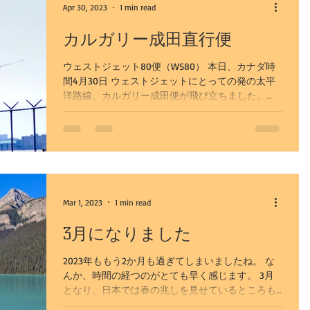
Apr 30, 2023
1 min read
カルガリー成田直行便
ウェストジェット80便（WS80） 本日、カナダ時
間4月30日 ウェストジェットにとっての発の太平
洋路線、カルガリー成田便が飛び立ちました。
2023年の夏、日本とカルガリー、カナディアンロ
ッキーがぐっと近くなります。 まずは週3便か
ら。 目指すは毎日運航。...
Mar 1, 2023
1 min read
3月になりました
2023年ももう2か月も過ぎてしまいましたね。 な
んか、時間の経つのがとても早く感じます。 3月
となり、日本では春の兆しを見せているところも
あるのではないでしょうか。 北緯51度にもなるこ