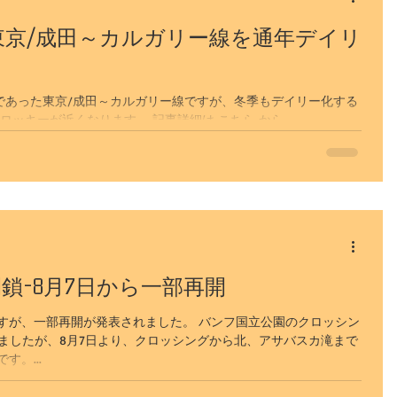
京/成田～カルガリー線を通年デイリ
レーン湖
専用車プラン
行であった東京/成田～カルガリー線ですが、冬季もデイリー化する
ロッキーが近くなります。 記事詳細は こちら から
鎖-8月7日から一部再開
すが、一部再開が発表されました。 バンフ国立公園のクロッシン
りましたが、8月7日より、クロッシングから北、アサバスカ滝まで
。...