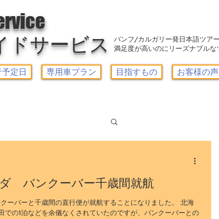
アウトレット-カルガリーガイドサービス/Calgary Guide Service
ervice
イドサービス
バンフ/カルガリー発日本語ツア
満足度が高いのにリーズナブルな
行予定日
専用車プラン
目指すもの
お客様の声
Log in / Sign up
ーズゴンドラ
カナダ バンクーバー千歳間就航
ー1日観光
、バンクーバーと千歳間の直行便が就航することになりました。 北海
田での1泊などを余儀なくされていたのですが、バンクーバーとの