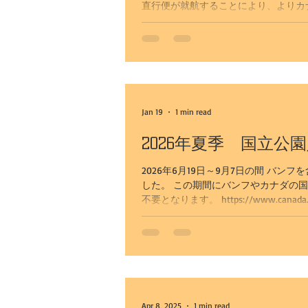
直行便が就航することにより、よりカナダ
バー11:10着/火・金・日 AC55 バン
カナナスキス乗馬とカウボーイラン
2026年12月17日～2027年3月26日まで
カルガリー発観光
お客様の声
Jan 19
1 min read
ワイナリーツアー
恐竜州立公
2026年夏季 国立公
2026年6月19日～9月7日の間 バ
した。 この期間にバンフやカナダの
オリジナルツアー（専用車）
不要となります。 https://www.canada.ca/
上記サイトのリンクを参照ください。
カルガリー発レイクルイーズとバン
カルガリー空港送迎+バンフ観光
Apr 8, 2025
1 min read