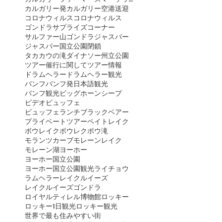
カルガリー発
カルガリー空港送迎
コロナウィルス
コロナウィルス
ゴンドラ
サプライズコーナー
サルファー山ゴンドラ
ジャスパー
ジャスパー国立公園閉鎖
タカカウの滝
ダイナソー州立公園
ツアー催行に関して
ツアー情報
ドラムヘラー
ドラムヘラー観光
バンフ
バンフ発日本語観光
バンフ観光
ビッグホーンシープ
ビデオ
ビュッフェ
ビュッフェランチ
ブラックベアー
プライベートツアー
ペイトレイク
ボウレイク
ボウレク
ボウ滝
モランツカーブ
モレーンレイク
モレーン湖
ヨーホー
ヨーホー国立公園
ヨーホー国立公園観光
ライチョウ
ラムヘラー
レイクルイーズ
レイクルイーズゴンドラ
ロイヤルティレル博物館
ロッキー
ロッキー1日観光
ロッキー観光
世界で最も住みやすい街