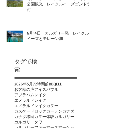
公園観光 レイクルイーズゴンドラ
付
6月14日 カルガリー発 レイクル
イーズとモレーン湖
タグで検
索
2026年
5月
72時間前
BBQ
ELD
お客様の声
アイスバブル
アブラハムレイク
エメラルドレイク
エメラルドレイクカヌー
カスケードロックガーデン
カナダ
カナダ移民
カヌー体験
カルガリー
カルガリータワー
カルガリーファーマーズマーケット