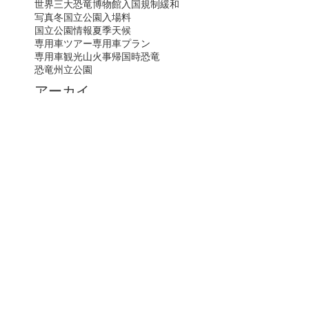
世界三大恐竜博物館
入国規制緩和
写真
冬
国立公園入場料
国立公園情報
夏季
天候
専用車ツアー
専用車プラン
専用車観光
山火事
帰国時
恐竜
恐竜州立公園
アーカイ
ブ
July 2026
(2)
2 posts
June 2026
(3)
3 posts
May 2026
(5)
5 posts
January 2026
(3)
3 posts
October 2025
(10)
10 posts
September 2025
(16)
16 posts
August 2025
(8)
8 posts
July 2025
(23)
23 posts
June 2025
(6)
6 posts
May 2025
(3)
3 posts
April 2025
(1)
1 post
March 2025
(3)
3 posts