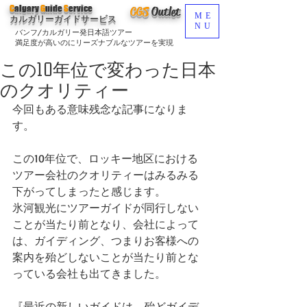
C
algary
G
uide
S
ervice
CGS
O
utlet
ME
カルガリーガイドサービス
NU
バンフ/カルガリー発日本語ツアー
満足度が高いのにリーズナブルなツアーを実現
この10年位で変わった日本
のクオリティー
今回もある意味残念な記事になりま
す。
この10年位で、ロッキー地区における
ツアー会社のクオリティーはみるみる
下がってしまったと感じます。
氷河観光にツアーガイドが同行しない
ことが当たり前となり、会社によって
は、ガイディング、つまりお客様への
案内を殆どしないことが当たり前とな
っている会社も出てきました。
『最近の新しいガイドは、殆どガイデ