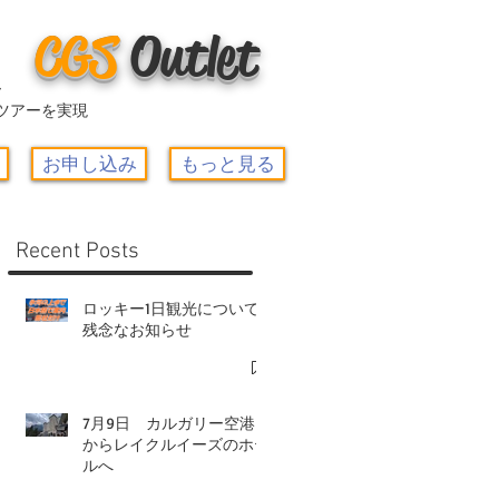
CGS
O
utlet
ー
ツアーを実現
お申し込み
もっと見る
Recent Posts
ロッキー1日観光について-
残念なお知らせ
7月9日 カルガリー空港
からレイクルイーズのホテ
ルへ