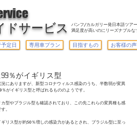
アウトレット-カルガリーガイドサービス/Calgary Guide Service
ervice
イドサービス
バンフ/カルガリー発日本語ツア
満足度が高いのにリーズナブルな
行予定日
専用車プラン
目指すもの
お客様の声
99％がイギリス型
状況にありますが、新型コロナウィルス感染のうち、半数弱が変異
9％がイギリス型と呼ばれるもののようです。
リカ型やブラジル型も確認されており、この先これらの変異種も感
です。
ギリス型が約50％増しの感染力があるとされ、ブラジル型に至っ