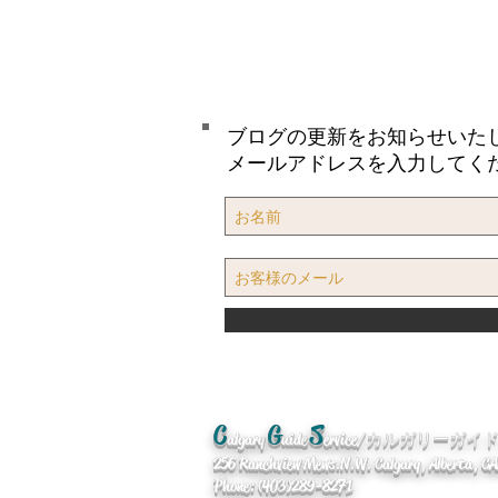
ブログの更新をお知らせいた
メールアドレスを入力してく
C
G
S
algary
uide
ervice/カルガリーガ
256 Ranchview Mews. N.W. Calgary, Alberta, 
Phone: (403)289-8271