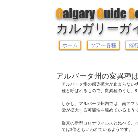
C
algary
G
uide
S
カルガリーガ
ホーム
ツアー各種
催
アルバータ州の変異種は
アルバータ州の感染拡大が止まらない
種と呼ばれるもので、変異種のうち、9
しかし、アルバータ州内では、南アフ
染が拡大する可能性を秘めているよう
従来の新型コロナウィルスと比べて、イ
ては2倍ともいわれているようです。