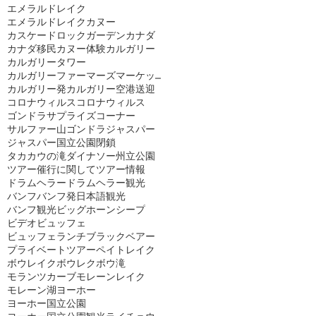
エメラルドレイク
エメラルドレイクカヌー
カスケードロックガーデン
カナダ
カナダ移民
カヌー体験
カルガリー
カルガリータワー
カルガリーファーマーズマーケット
カルガリー発
カルガリー空港送迎
コロナウィルス
コロナウィルス
ゴンドラ
サプライズコーナー
サルファー山ゴンドラ
ジャスパー
ジャスパー国立公園閉鎖
タカカウの滝
ダイナソー州立公園
ツアー催行に関して
ツアー情報
ドラムヘラー
ドラムヘラー観光
バンフ
バンフ発日本語観光
バンフ観光
ビッグホーンシープ
ビデオ
ビュッフェ
ビュッフェランチ
ブラックベアー
プライベートツアー
ペイトレイク
ボウレイク
ボウレク
ボウ滝
モランツカーブ
モレーンレイク
モレーン湖
ヨーホー
ヨーホー国立公園