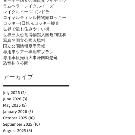
ヨーホー国立公園観光
ライチョウ
ラムヘラー
レイクルイーズ
レイクルイーズゴンドラ
ロイヤルティレル博物館
ロッキー
ロッキー1日観光
ロッキー観光
世界で最も住みやすい街
世界三大恐竜博物館
入国規制緩和
写真
冬
国立公園入場料
国立公園情報
夏季
天候
専用車ツアー
専用車プラン
専用車観光
山火事
帰国時
恐竜
恐竜州立公園
アーカイブ
July 2026
(2)
2 posts
June 2026
(3)
3 posts
May 2026
(5)
5 posts
January 2026
(3)
3 posts
October 2025
(10)
10 posts
September 2025
(16)
16 posts
August 2025
(8)
8 posts