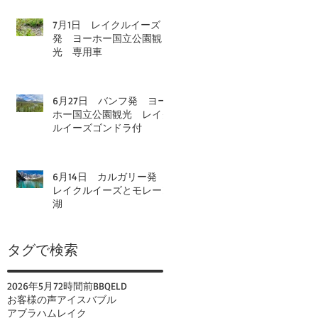
7月1日 レイクルイーズ
発 ヨーホー国立公園観
光 専用車
6月27日 バンフ発 ヨー
ホー国立公園観光 レイク
ルイーズゴンドラ付
6月14日 カルガリー発
レイクルイーズとモレーン
湖
タグで検索
2026年
5月
72時間前
BBQ
ELD
お客様の声
アイスバブル
アブラハムレイク