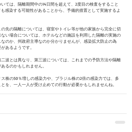
いては、隔離期間中の14日間を超えて、2度目の検査をすること
ても感染する可能性があることから、予備的措置として実施するよ
この先の隔離については、寝室やトイレ等が他の家族から完全に切
来ない場合については、ホテルなどの施設を利用した隔離の実施の
スなのか、州政府主導なのか分かりませんが、感染拡大防止の為
要があるようです。
第二波とは異なり、第三波については、これまでの予防方法や隔離
があるのかもしれません。
ス株の50％増しの感染力や、ブラジル株の2倍の感染力では、多
ことを、一人一人が受け止めての行動が必要かもしれませんね。