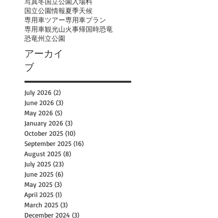
写真
冬
国立公園入場料
国立公園情報
夏季
天候
専用車ツアー
専用車プラン
専用車観光
山火事
帰国時
恐竜
恐竜州立公園
アーカイ
ブ
July 2026
(2)
2 posts
June 2026
(3)
3 posts
May 2026
(5)
5 posts
January 2026
(3)
3 posts
October 2025
(10)
10 posts
September 2025
(16)
16 posts
August 2025
(8)
8 posts
July 2025
(23)
23 posts
June 2025
(6)
6 posts
May 2025
(3)
3 posts
April 2025
(1)
1 post
March 2025
(3)
3 posts
December 2024
(3)
3 posts