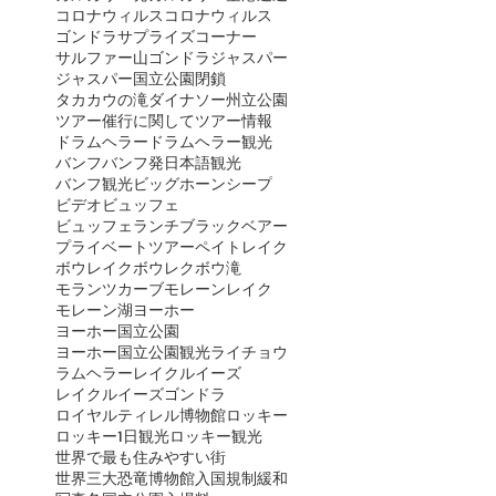
コロナウィルス
コロナウィルス
ゴンドラ
サプライズコーナー
サルファー山ゴンドラ
ジャスパー
ジャスパー国立公園閉鎖
タカカウの滝
ダイナソー州立公園
ツアー催行に関して
ツアー情報
ドラムヘラー
ドラムヘラー観光
バンフ
バンフ発日本語観光
バンフ観光
ビッグホーンシープ
ビデオ
ビュッフェ
ビュッフェランチ
ブラックベアー
プライベートツアー
ペイトレイク
ボウレイク
ボウレク
ボウ滝
モランツカーブ
モレーンレイク
モレーン湖
ヨーホー
ヨーホー国立公園
ヨーホー国立公園観光
ライチョウ
ラムヘラー
レイクルイーズ
レイクルイーズゴンドラ
ロイヤルティレル博物館
ロッキー
ロッキー1日観光
ロッキー観光
世界で最も住みやすい街
世界三大恐竜博物館
入国規制緩和