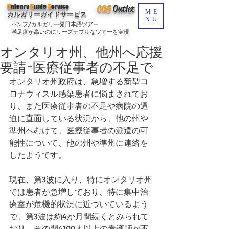
C
algary
G
uide
S
ervice
CGS
O
utlet
ME
カルガリーガイドサービス
NU
バンフ/カルガリー発日本語ツアー
満足度が高いのにリーズナブルなツアーを実現
オンタリオ州、他州へ応援
要請-医療従事者の不足で
オンタリオ州政府は、急増する新型コ
ロナウィスル感染患者に悩まされてお
り、また医療従事者の不足や病院の逼
迫に直面している状況から、他の州や
準州へむけて、医療従事者の派遣の可
能性について、他の州や準州に連絡を
したようです。
現在、第3波に入り、特にオンタリオ州
では患者が急増しており、特に集中治
療室が危機的状況に近づいているよう
で、第3波は約4か月間続くとみられて
おり、その間4100人以上の看護師が不