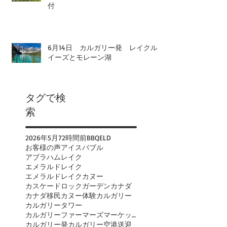
付
6月14日 カルガリー発 レイクル
イーズとモレーン湖
タグで検
索
2026年
5月
72時間前
BBQ
ELD
お客様の声
アイスバブル
アブラハムレイク
エメラルドレイク
エメラルドレイクカヌー
カスケードロックガーデン
カナダ
カナダ移民
カヌー体験
カルガリー
カルガリータワー
カルガリーファーマーズマーケット
カルガリー発
カルガリー空港送迎