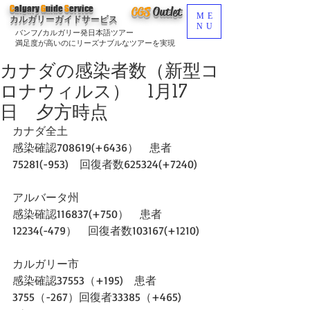
C
algary
G
uide
S
ervice
CGS
O
utlet
ME
カルガリーガイドサービス
NU
バンフ/カルガリー発日本語ツアー
満足度が高いのにリーズナブルなツアーを実現
カナダの感染者数（新型コ
ロナウィルス） 1月17
日 夕方時点
カナダ全土
感染確認708619(+6436）　患者
75281(-953)　回復者数625324(+7240)
アルバータ州
感染確認116837(+750）　患者
12234(-479）　回復者数103167(+1210)
カルガリー市
感染確認37553（+195)　患者
3755（-267）回復者33385（+465)