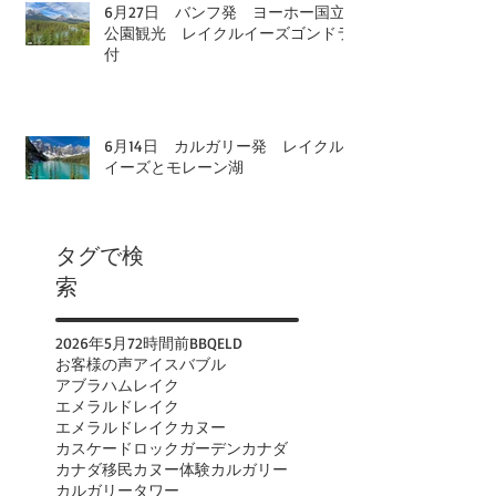
6月27日 バンフ発 ヨーホー国立
公園観光 レイクルイーズゴンドラ
付
6月14日 カルガリー発 レイクル
イーズとモレーン湖
タグで検
索
2026年
5月
72時間前
BBQ
ELD
お客様の声
アイスバブル
アブラハムレイク
エメラルドレイク
エメラルドレイクカヌー
カスケードロックガーデン
カナダ
カナダ移民
カヌー体験
カルガリー
カルガリータワー