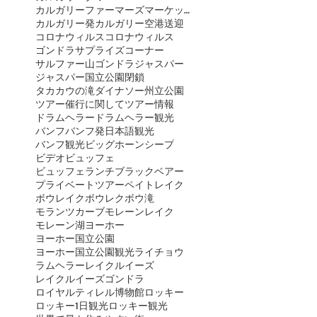
カルガリーファーマーズマーケット
カルガリー発
カルガリー空港送迎
コロナウィルス
コロナウィルス
ゴンドラ
サプライズコーナー
サルファー山ゴンドラ
ジャスパー
ジャスパー国立公園閉鎖
タカカウの滝
ダイナソー州立公園
ツアー催行に関して
ツアー情報
ドラムヘラー
ドラムヘラー観光
バンフ
バンフ発日本語観光
バンフ観光
ビッグホーンシープ
ビデオ
ビュッフェ
ビュッフェランチ
ブラックベアー
プライベートツアー
ペイトレイク
ボウレイク
ボウレク
ボウ滝
モランツカーブ
モレーンレイク
モレーン湖
ヨーホー
ヨーホー国立公園
ヨーホー国立公園観光
ライチョウ
ラムヘラー
レイクルイーズ
レイクルイーズゴンドラ
ロイヤルティレル博物館
ロッキー
ロッキー1日観光
ロッキー観光