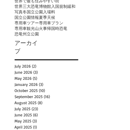
世界で最も住みやすい街
世界三大恐竜博物館
入国規制緩和
写真
冬
国立公園入場料
国立公園情報
夏季
天候
専用車ツアー
専用車プラン
専用車観光
山火事
帰国時
恐竜
恐竜州立公園
アーカイ
ブ
July 2026
(2)
2 posts
June 2026
(3)
3 posts
May 2026
(5)
5 posts
January 2026
(3)
3 posts
October 2025
(10)
10 posts
September 2025
(16)
16 posts
August 2025
(8)
8 posts
July 2025
(23)
23 posts
June 2025
(6)
6 posts
May 2025
(3)
3 posts
April 2025
(1)
1 post