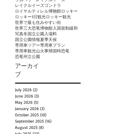
レイクルイーズゴンドラ
ロイヤルティレル博物館
ロッキー
ロッキー1日観光
ロッキー観光
世界で最も住みやすい街
世界三大恐竜博物館
入国規制緩和
写真
冬
国立公園入場料
国立公園情報
夏季
天候
専用車ツアー
専用車プラン
専用車観光
山火事
帰国時
恐竜
恐竜州立公園
アーカイ
ブ
July 2026
(2)
2 posts
June 2026
(3)
3 posts
May 2026
(5)
5 posts
January 2026
(3)
3 posts
October 2025
(10)
10 posts
September 2025
(16)
16 posts
August 2025
(8)
8 posts
July 2025
(23)
23 posts