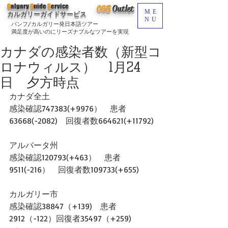
C
algary
G
uide
S
ervice
CGS
O
utlet
ME
カルガリーガイドサービス
NU
バンフ/カルガリー発日本語ツアー
満足度が高いのにリーズナブルなツアーを実現
カナダの感染者数（新型コ
ロナウィルス） 1月24
日 夕方時点
カナダ全土
感染確認747383(+9976）　患者
63668(-2082)　回復者数664621(+11792)
アルバータ州
感染確認120793(+463）　患者
9511(-216）　回復者数109733(+655)
カルガリー市
感染確認38847（+139)　患者
2912（-122）回復者35497（+259)