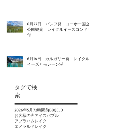
6月27日 バンフ発 ヨーホー国立
公園観光 レイクルイーズゴンドラ
付
6月14日 カルガリー発 レイクル
イーズとモレーン湖
タグで検
索
2026年
5月
72時間前
BBQ
ELD
お客様の声
アイスバブル
アブラハムレイク
エメラルドレイク