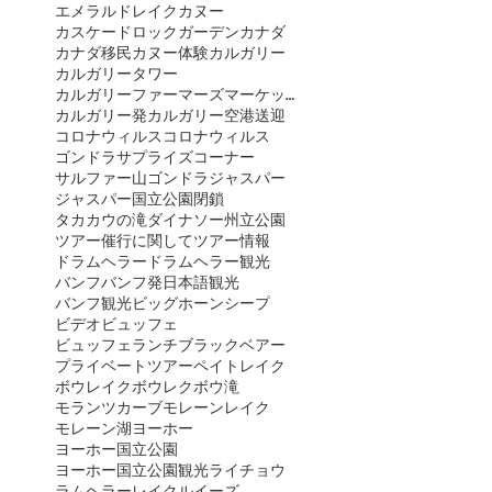
エメラルドレイクカヌー
カスケードロックガーデン
カナダ
カナダ移民
カヌー体験
カルガリー
カルガリータワー
カルガリーファーマーズマーケット
カルガリー発
カルガリー空港送迎
コロナウィルス
コロナウィルス
ゴンドラ
サプライズコーナー
サルファー山ゴンドラ
ジャスパー
ジャスパー国立公園閉鎖
タカカウの滝
ダイナソー州立公園
ツアー催行に関して
ツアー情報
ドラムヘラー
ドラムヘラー観光
バンフ
バンフ発日本語観光
バンフ観光
ビッグホーンシープ
ビデオ
ビュッフェ
ビュッフェランチ
ブラックベアー
プライベートツアー
ペイトレイク
ボウレイク
ボウレク
ボウ滝
モランツカーブ
モレーンレイク
モレーン湖
ヨーホー
ヨーホー国立公園
ヨーホー国立公園観光
ライチョウ
ラムヘラー
レイクルイーズ