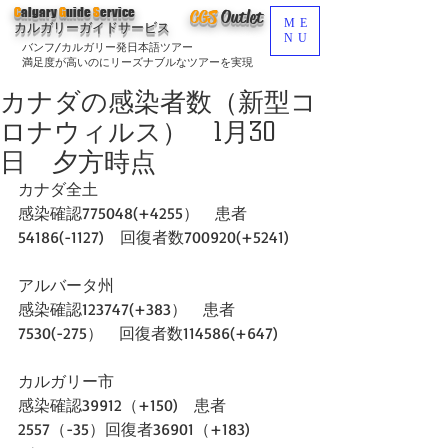
C
algary
G
uide
S
ervice
CGS
O
utlet
ME
カルガリーガイドサービス
NU
バンフ/カルガリー発日本語ツアー
満足度が高いのにリーズナブルなツアーを実現
カナダの感染者数（新型コ
ロナウィルス） 1月30
日 夕方時点
カナダ全土
感染確認775048(+4255）　患者
54186(-1127)　回復者数700920(+5241)
アルバータ州
感染確認123747(+383）　患者
7530(-275）　回復者数114586(+647)
カルガリー市
感染確認39912（+150)　患者
2557（-35）回復者36901（+183)