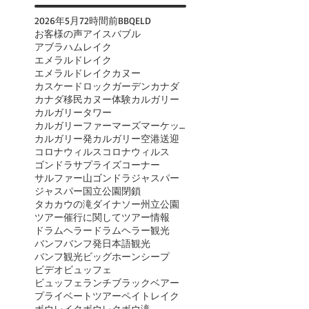
2026年
5月
72時間前
BBQ
ELD
お客様の声
アイスバブル
アブラハムレイク
エメラルドレイク
エメラルドレイクカヌー
カスケードロックガーデン
カナダ
カナダ移民
カヌー体験
カルガリー
カルガリータワー
カルガリーファーマーズマーケット
カルガリー発
カルガリー空港送迎
コロナウィルス
コロナウィルス
ゴンドラ
サプライズコーナー
サルファー山ゴンドラ
ジャスパー
ジャスパー国立公園閉鎖
タカカウの滝
ダイナソー州立公園
ツアー催行に関して
ツアー情報
ドラムヘラー
ドラムヘラー観光
バンフ
バンフ発日本語観光
バンフ観光
ビッグホーンシープ
ビデオ
ビュッフェ
ビュッフェランチ
ブラックベアー
プライベートツアー
ペイトレイク
ボウレイク
ボウレク
ボウ滝