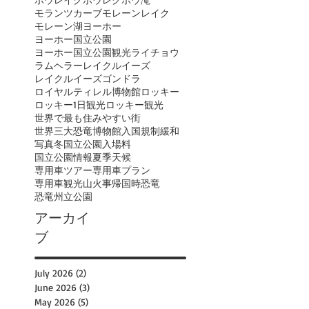
モランツカーブ
モレーンレイク
モレーン湖
ヨーホー
ヨーホー国立公園
ヨーホー国立公園観光
ライチョウ
ラムヘラー
レイクルイーズ
レイクルイーズゴンドラ
ロイヤルティレル博物館
ロッキー
ロッキー1日観光
ロッキー観光
世界で最も住みやすい街
世界三大恐竜博物館
入国規制緩和
写真
冬
国立公園入場料
国立公園情報
夏季
天候
専用車ツアー
専用車プラン
専用車観光
山火事
帰国時
恐竜
恐竜州立公園
アーカイ
ブ
July 2026
(2)
2 posts
June 2026
(3)
3 posts
May 2026
(5)
5 posts