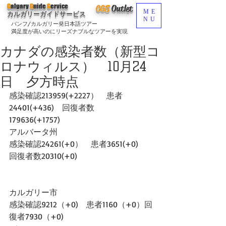
C
algary
G
uide
S
ervice
CGS
O
utlet
ME
カルガリーガイドサービス
NU
バンフ/カルガリー発日本語ツアー
満足度が高いのにリーズナブルなツアーを実現
カナダの感染者数（新型コ
ロナウィルス） 10月24
日 夕方時点
感染確認213959(+2227）　患者
24401(+436)　回復者数
179636(+1757)　
アルバータ州
感染確認24261(+0）　患者3651(+0)　
回復者数20310(+0)
カルガリー市
感染確認9212（+0)　患者1160（+0）回
復者7930（+0)