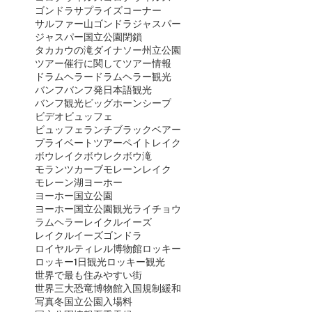
ゴンドラ
サプライズコーナー
サルファー山ゴンドラ
ジャスパー
ジャスパー国立公園閉鎖
タカカウの滝
ダイナソー州立公園
ツアー催行に関して
ツアー情報
ドラムヘラー
ドラムヘラー観光
バンフ
バンフ発日本語観光
バンフ観光
ビッグホーンシープ
ビデオ
ビュッフェ
ビュッフェランチ
ブラックベアー
プライベートツアー
ペイトレイク
ボウレイク
ボウレク
ボウ滝
モランツカーブ
モレーンレイク
モレーン湖
ヨーホー
ヨーホー国立公園
ヨーホー国立公園観光
ライチョウ
ラムヘラー
レイクルイーズ
レイクルイーズゴンドラ
ロイヤルティレル博物館
ロッキー
ロッキー1日観光
ロッキー観光
世界で最も住みやすい街
世界三大恐竜博物館
入国規制緩和
写真
冬
国立公園入場料