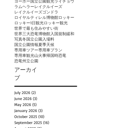
ヨーホー国立公園観光
ライチョウ
ラムヘラー
レイクルイーズ
レイクルイーズゴンドラ
ロイヤルティレル博物館
ロッキー
ロッキー1日観光
ロッキー観光
世界で最も住みやすい街
世界三大恐竜博物館
入国規制緩和
写真
冬
国立公園入場料
国立公園情報
夏季
天候
専用車ツアー
専用車プラン
専用車観光
山火事
帰国時
恐竜
恐竜州立公園
アーカイ
ブ
July 2026
(2)
2 posts
June 2026
(3)
3 posts
May 2026
(5)
5 posts
January 2026
(3)
3 posts
October 2025
(10)
10 posts
September 2025
(16)
16 posts