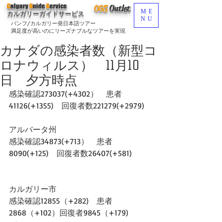
C
algary
G
uide
S
ervice
CGS
O
utlet
ME
カルガリーガイドサービス
NU
バンフ/カルガリー発日本語ツアー
満足度が高いのにリーズナブルなツアーを実現
カナダの感染者数（新型コ
ロナウィルス） 11月10
日 夕方時点
感染確認273037(+4302）　患者
41126(+1355)　回復者数221279(+2979)
アルバータ州
感染確認34873(+713）　患者
8090(+125)　回復者数26407(+581)
カルガリー市
感染確認12855（+282)　患者
2868（+102）回復者9845（+179)