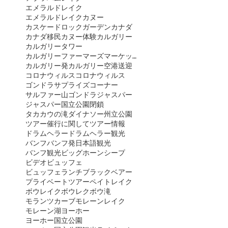
エメラルドレイク
エメラルドレイクカヌー
カスケードロックガーデン
カナダ
カナダ移民
カヌー体験
カルガリー
カルガリータワー
カルガリーファーマーズマーケット
カルガリー発
カルガリー空港送迎
コロナウィルス
コロナウィルス
ゴンドラ
サプライズコーナー
サルファー山ゴンドラ
ジャスパー
ジャスパー国立公園閉鎖
タカカウの滝
ダイナソー州立公園
ツアー催行に関して
ツアー情報
ドラムヘラー
ドラムヘラー観光
バンフ
バンフ発日本語観光
バンフ観光
ビッグホーンシープ
ビデオ
ビュッフェ
ビュッフェランチ
ブラックベアー
プライベートツアー
ペイトレイク
ボウレイク
ボウレク
ボウ滝
モランツカーブ
モレーンレイク
モレーン湖
ヨーホー
ヨーホー国立公園