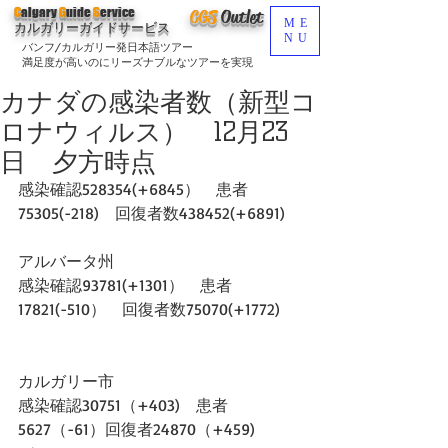
C
algary
G
uide
S
ervice
CGS
O
utlet
ME
カルガリーガイドサービス
NU
バンフ/カルガリー発日本語ツアー
満足度が高いのにリーズナブルなツアーを実現
カナダの感染者数（新型コ
ロナウィルス） 12月23
日 夕方時点
感染確認528354(+6845）　患者
75305(-218)　回復者数438452(+6891)
アルバータ州
感染確認93781(+1301）　患者
17821(-510）　回復者数75070(+1772)
カルガリー市
感染確認30751（+403)　患者
5627（-61）回復者24870（+459)