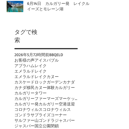
6月14日 カルガリー発 レイクル
イーズとモレーン湖
タグで検
索
2026年
5月
72時間前
BBQ
ELD
お客様の声
アイスバブル
アブラハムレイク
エメラルドレイク
エメラルドレイクカヌー
カスケードロックガーデン
カナダ
カナダ移民
カヌー体験
カルガリー
カルガリータワー
カルガリーファーマーズマーケット
カルガリー発
カルガリー空港送迎
コロナウィルス
コロナウィルス
ゴンドラ
サプライズコーナー
サルファー山ゴンドラ
ジャスパー
ジャスパー国立公園閉鎖