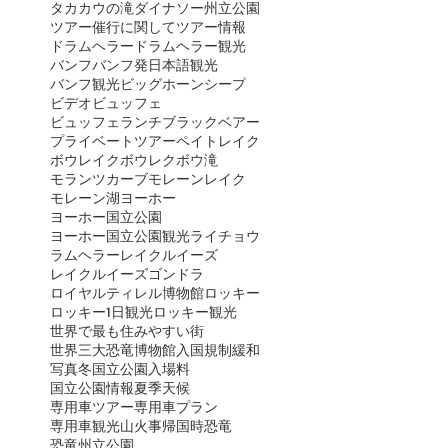
タカカウの滝
ダイナソー州立公園
ツアー催行に関して
ツアー情報
ドラムヘラー
ドラムヘラー観光
バンフ
バンフ発日本語観光
バンフ観光
ビッグホーンシープ
ビデオ
ビュッフェ
ビュッフェランチ
ブラックベアー
プライベートツアー
ペイトレイク
ボウレイク
ボウレク
ボウ滝
モランツカーブ
モレーンレイク
モレーン湖
ヨーホー
ヨーホー国立公園
ヨーホー国立公園観光
ライチョウ
ラムヘラー
レイクルイーズ
レイクルイーズゴンドラ
ロイヤルティレル博物館
ロッキー
ロッキー1日観光
ロッキー観光
世界で最も住みやすい街
世界三大恐竜博物館
入国規制緩和
写真
冬
国立公園入場料
国立公園情報
夏季
天候
専用車ツアー
専用車プラン
専用車観光
山火事
帰国時
恐竜
恐竜州立公園