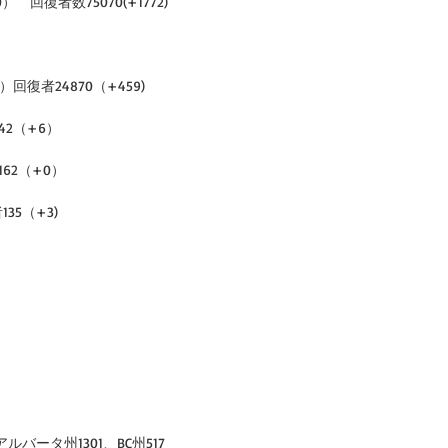
0）　回復者数75070(+1772)
1）回復者24870（+459)
42（+6）
162（+0）
35（+3)
ルバータ州1301、BC州517