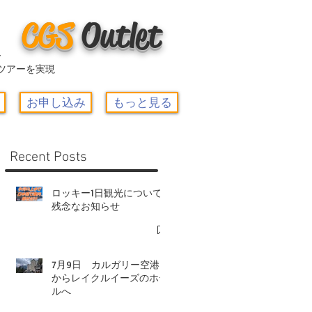
CGS
O
utlet
ー
ツアーを実現
お申し込み
もっと見る
Recent Posts
ロッキー1日観光について-
残念なお知らせ
7月9日 カルガリー空港
からレイクルイーズのホテ
ルへ