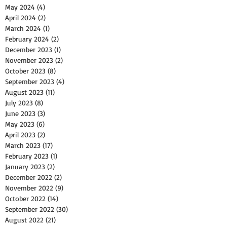
May 2024
(4)
4 posts
April 2024
(2)
2 posts
March 2024
(1)
1 post
February 2024
(2)
2 posts
December 2023
(1)
1 post
November 2023
(2)
2 posts
October 2023
(8)
8 posts
September 2023
(4)
4 posts
August 2023
(11)
11 posts
July 2023
(8)
8 posts
June 2023
(3)
3 posts
May 2023
(6)
6 posts
April 2023
(2)
2 posts
March 2023
(17)
17 posts
February 2023
(1)
1 post
January 2023
(2)
2 posts
December 2022
(2)
2 posts
November 2022
(9)
9 posts
October 2022
(14)
14 posts
September 2022
(30)
30 posts
August 2022
(21)
21 posts