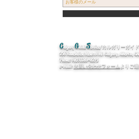
C
G
S
algary
uide
ervice/カルガリーガ
256 Ranchview Mews. N.W. Calgary, Alberta, 
Phone: (403)289-8271
e-Mail:
お問い合わせフォーム
よりご連
企業情報
/
便利なリンク
/ Qan