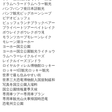
ドラムヘラー
ドラムヘラー観光
バンフ
バンフ発日本語観光
バンフ観光
ビッグホーンシープ
ビデオ
ビュッフェ
ビュッフェランチ
ブラックベアー
プライベートツアー
ペイトレイク
ボウレイク
ボウレク
ボウ滝
モランツカーブ
モレーンレイク
モレーン湖
ヨーホー
ヨーホー国立公園
ヨーホー国立公園観光
ライチョウ
ラムヘラー
レイクルイーズ
レイクルイーズゴンドラ
ロイヤルティレル博物館
ロッキー
ロッキー1日観光
ロッキー観光
世界で最も住みやすい街
世界三大恐竜博物館
入国規制緩和
写真
冬
国立公園入場料
国立公園情報
夏季
天候
専用車ツアー
専用車プラン
専用車観光
山火事
帰国時
恐竜
恐竜州立公園