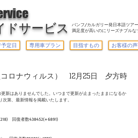
アウトレット-カルガリーガイドサービス/Calgary Guide Service
ervice
イドサービス
バンフ/カルガリー発日本語ツア
満足度が高いのにリーズナブルな
行予定日
専用車プラン
目指すもの
お客様の声
コロナウィルス） 12月25日 夕方時
の更新はありませんでした。いつまで更新が止まったままになるか
り次第、最新情報を掲載いたします。
。
218)　回復者数438452(+6891)