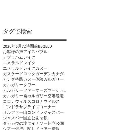
タグで検索
2026年
5月
72時間前
BBQ
ELD
お客様の声
アイスバブル
アブラハムレイク
エメラルドレイク
エメラルドレイクカヌー
カスケードロックガーデン
カナダ
カナダ移民
カヌー体験
カルガリー
カルガリータワー
カルガリーファーマーズマーケット
カルガリー発
カルガリー空港送迎
コロナウィルス
コロナウィルス
ゴンドラ
サプライズコーナー
サルファー山ゴンドラ
ジャスパー
ジャスパー国立公園閉鎖
タカカウの滝
ダイナソー州立公園
ツアー催行に関して
ツアー情報