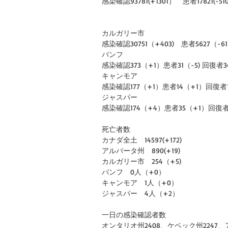
感染確認93781(+1301）　患者17821(-51
カルガリー市
感染確認30751（+403)　患者5627（-6
バンフ
感染確認373（+1）患者31（-5) 回復者3
キャンモア
感染確認177（+1）患者14（+1）回復者
ジャスパー
感染確認174（+4）患者35（+1）回復者1
死亡者数
カナダ全土　14597(+172)
アルバータ州　890(+19)
カルガリー市　254（+5)
バンフ　0人（+0）
キャンモア　1人（+0）
ジャスパー　4人（+2）
一日の感染確認者数
オンタリオ州2408、ケベック州2247、ア