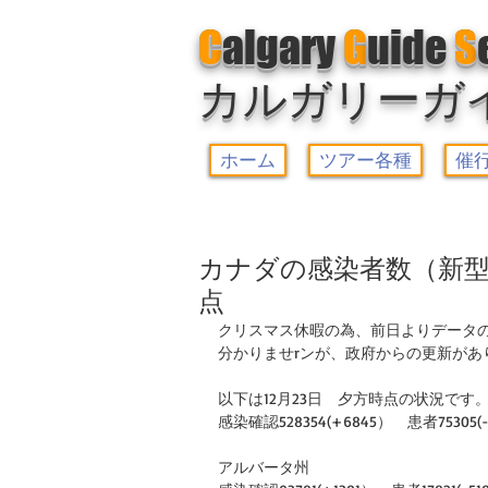
C
algary
G
uide
S
カルガリーガ
ホーム
ツアー各種
催
カナダの感染者数（新型
点
クリスマス休暇の為、前日よりデータ
分かりませrンが、政府からの更新があ
以下は12月23日　夕方時点の状況です
感染確認528354(+6845）　患者75305(-
アルバータ州