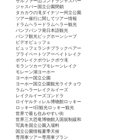
サルファー山ゴンドラ
ジャスパー
ジャスパー国立公園閉鎖
タカカウの滝
ダイナソー州立公園
ツアー催行に関して
ツアー情報
ドラムヘラー
ドラムヘラー観光
バンフ
バンフ発日本語観光
バンフ観光
ビッグホーンシープ
ビデオ
ビュッフェ
ビュッフェランチ
ブラックベアー
プライベートツアー
ペイトレイク
ボウレイク
ボウレク
ボウ滝
モランツカーブ
モレーンレイク
モレーン湖
ヨーホー
ヨーホー国立公園
ヨーホー国立公園観光
ライチョウ
ラムヘラー
レイクルイーズ
レイクルイーズゴンドラ
ロイヤルティレル博物館
ロッキー
ロッキー1日観光
ロッキー観光
世界で最も住みやすい街
世界三大恐竜博物館
入国規制緩和
写真
冬
国立公園入場料
国立公園情報
夏季
天候
専用車ツアー
専用車プラン