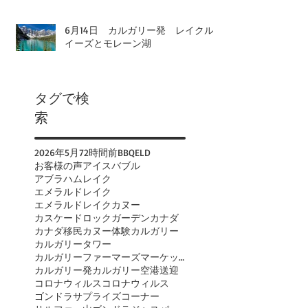
6月14日 カルガリー発 レイクル
イーズとモレーン湖
タグで検
索
2026年
5月
72時間前
BBQ
ELD
お客様の声
アイスバブル
アブラハムレイク
エメラルドレイク
エメラルドレイクカヌー
カスケードロックガーデン
カナダ
カナダ移民
カヌー体験
カルガリー
カルガリータワー
カルガリーファーマーズマーケット
カルガリー発
カルガリー空港送迎
コロナウィルス
コロナウィルス
ゴンドラ
サプライズコーナー