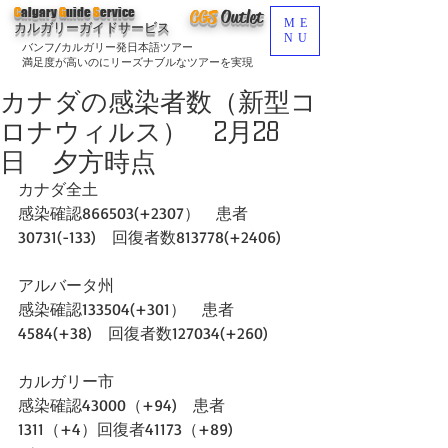
C
algary
G
uide
S
ervice
CGS
O
utlet
ME
カルガリーガイドサービス
NU
バンフ/カルガリー発日本語ツアー
満足度が高いのにリーズナブルなツアーを実現
カナダの感染者数（新型コ
ロナウィルス） 2月28
日 夕方時点
カナダ全土
感染確認866503(+2307）　患者
30731(-133)　回復者数813778(+2406)
アルバータ州
感染確認133504(+301）　患者
4584(+38)　回復者数127034(+260)
カルガリー市
感染確認43000（+94)　患者
1311（+4）回復者41173（+89)