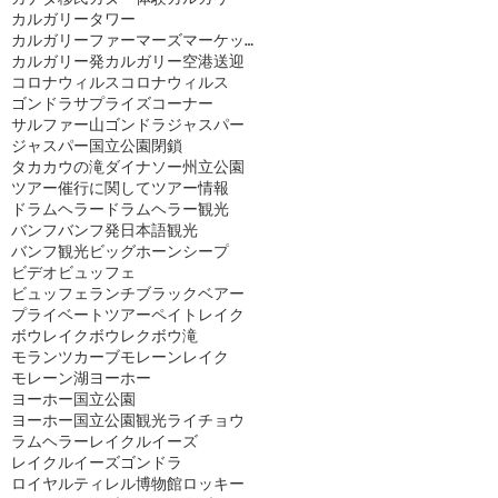
カルガリータワー
カルガリーファーマーズマーケット
カルガリー発
カルガリー空港送迎
コロナウィルス
コロナウィルス
ゴンドラ
サプライズコーナー
サルファー山ゴンドラ
ジャスパー
ジャスパー国立公園閉鎖
タカカウの滝
ダイナソー州立公園
ツアー催行に関して
ツアー情報
ドラムヘラー
ドラムヘラー観光
バンフ
バンフ発日本語観光
バンフ観光
ビッグホーンシープ
ビデオ
ビュッフェ
ビュッフェランチ
ブラックベアー
プライベートツアー
ペイトレイク
ボウレイク
ボウレク
ボウ滝
モランツカーブ
モレーンレイク
モレーン湖
ヨーホー
ヨーホー国立公園
ヨーホー国立公園観光
ライチョウ
ラムヘラー
レイクルイーズ
レイクルイーズゴンドラ
ロイヤルティレル博物館
ロッキー