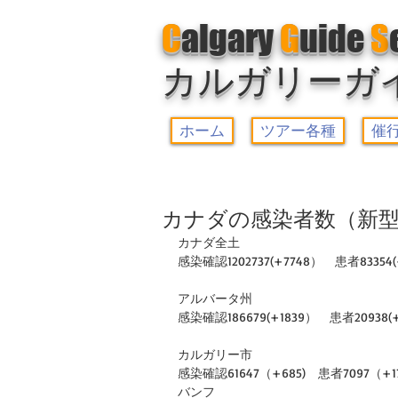
C
algary
G
uide
S
カルガリーガ
ホーム
ツアー各種
催
カナダの感染者数（新型
カナダ全土
感染確認1202737(+7748）　患者83354(-
アルバータ州
感染確認186679(+1839）　患者20938(+2
カルガリー市
感染確認61647（+685)　患者7097（+1
バンフ