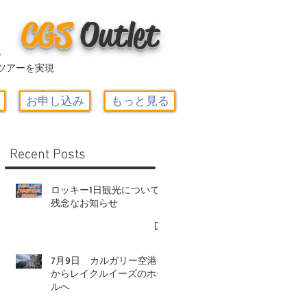
CGS
O
utlet
ー
ツアーを実現
お申し込み
もっと見る
Recent Posts
ロッキー1日観光について-
残念なお知らせ
7月9日 カルガリー空港
からレイクルイーズのホテ
ルへ