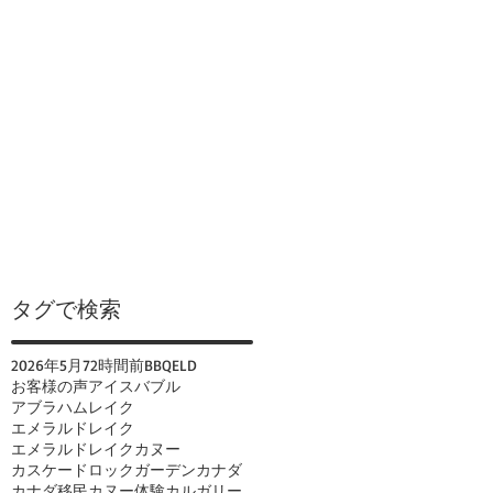
タグで検索
2026年
5月
72時間前
BBQ
ELD
お客様の声
アイスバブル
アブラハムレイク
エメラルドレイク
エメラルドレイクカヌー
カスケードロックガーデン
カナダ
カナダ移民
カヌー体験
カルガリー