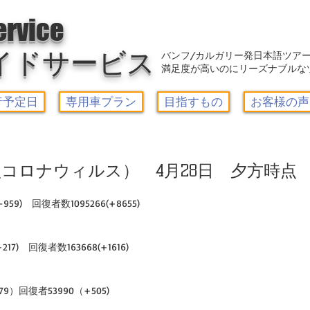
アウトレット-カルガリーガイドサービス/Calgary Guide Service
ervice
イドサービス
バンフ/カルガリー発日本語ツア
満足度が高いのにリーズナブルな
行予定日
専用車プラン
目指すもの
お客様の声
コロナウィルス） 4月28日 夕方時点
959)　回復者数1095266(+8655)
17)　回復者数163668(+1616)
79）回復者53990（+505)