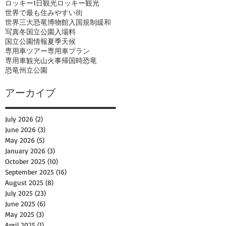
ロッキー1日観光
ロッキー観光
世界で最も住みやすい街
世界三大恐竜博物館
入国規制緩和
写真
冬
国立公園入場料
国立公園情報
夏季
天候
専用車ツアー
専用車プラン
専用車観光
山火事
帰国時
恐竜
恐竜州立公園
アーカイブ
July 2026
(2)
2 posts
June 2026
(3)
3 posts
May 2026
(5)
5 posts
January 2026
(3)
3 posts
October 2025
(10)
10 posts
September 2025
(16)
16 posts
August 2025
(8)
8 posts
July 2025
(23)
23 posts
June 2025
(6)
6 posts
May 2025
(3)
3 posts
April 2025
(1)
1 post