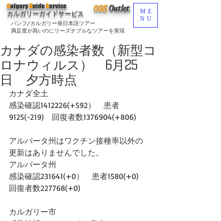
C
algary
G
uide
S
ervice
CGS
O
utlet
ME
カルガリーガイドサービス
NU
バンフ/カルガリー発日本語ツアー
満足度が高いのにリーズナブルなツアーを実現
カナダの感染者数（新型コ
ロナウィルス） 6月25
日 夕方時点
カナダ全土
感染確認1412226(+592）　患者
9125(-219)　回復者数1376904(+806)
アルバータ州はワクチン接種率以外の
更新はありませんでした。
アルバータ州
感染確認231641(+0）　患者1580(+0)　
回復者数227768(+0)
カルガリー市