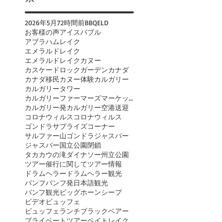
2026年
5月
72時間前
BBQ
ELD
お客様の声
アイスバブル
アブラハムレイク
エメラルドレイク
エメラルドレイクカヌー
カスケードロックガーデン
カナダ
カナダ移民
カヌー体験
カルガリー
カルガリータワー
カルガリーファーマーズマーケット
カルガリー発
カルガリー空港送迎
コロナウィルス
コロナウィルス
ゴンドラ
サプライズコーナー
サルファー山ゴンドラ
ジャスパー
ジャスパー国立公園閉鎖
タカカウの滝
ダイナソー州立公園
ツアー催行に関して
ツアー情報
ドラムヘラー
ドラムヘラー観光
バンフ
バンフ発日本語観光
バンフ観光
ビッグホーンシープ
ビデオ
ビュッフェ
ビュッフェランチ
ブラックベアー
プライベートツアー
ペイトレイク