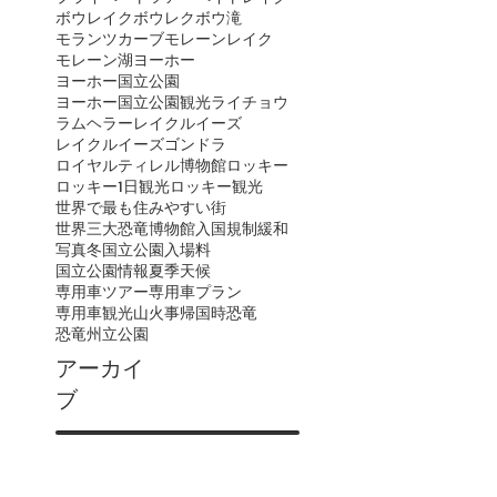
ボウレイク
ボウレク
ボウ滝
モランツカーブ
モレーンレイク
モレーン湖
ヨーホー
ヨーホー国立公園
ヨーホー国立公園観光
ライチョウ
ラムヘラー
レイクルイーズ
レイクルイーズゴンドラ
ロイヤルティレル博物館
ロッキー
ロッキー1日観光
ロッキー観光
世界で最も住みやすい街
世界三大恐竜博物館
入国規制緩和
写真
冬
国立公園入場料
国立公園情報
夏季
天候
専用車ツアー
専用車プラン
専用車観光
山火事
帰国時
恐竜
恐竜州立公園
アーカイ
ブ
July 2026
(2)
2 posts
June 2026
(3)
3 posts