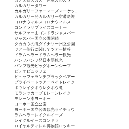
カルガリータワー
カルガリーファーマーズマーケット
カルガリー発
カルガリー空港送迎
コロナウィルス
コロナウィルス
ゴンドラ
サプライズコーナー
サルファー山ゴンドラ
ジャスパー
ジャスパー国立公園閉鎖
タカカウの滝
ダイナソー州立公園
ツアー催行に関して
ツアー情報
ドラムヘラー
ドラムヘラー観光
バンフ
バンフ発日本語観光
バンフ観光
ビッグホーンシープ
ビデオ
ビュッフェ
ビュッフェランチ
ブラックベアー
プライベートツアー
ペイトレイク
ボウレイク
ボウレク
ボウ滝
モランツカーブ
モレーンレイク
モレーン湖
ヨーホー
ヨーホー国立公園
ヨーホー国立公園観光
ライチョウ
ラムヘラー
レイクルイーズ
レイクルイーズゴンドラ
ロイヤルティレル博物館
ロッキー