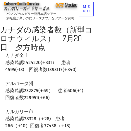
C
algary
G
uide
S
ervice
CGS
O
utlet
ME
カルガリーガイドサービス
NU
バンフ/カルガリー発日本語ツアー
満足度が高いのにリーズナブルなツアーを実現
カナダの感染者数（新型コ
ロナウィルス） 7月20
日 夕方時点
カナダ全土
感染確認1424220(+331）　患者
4595(-13)　回復者数1393117(+340)
アルバータ州
感染確認232875(+69）　患者606(+1)　
回復者数229951(+66)
カルガリー市
感染確認78328（+28)　患者
266（+10）回復者77438（+18)