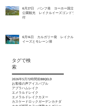
6月27日 バンフ発 ヨーホー国立
公園観光 レイクルイーズゴンドラ
付
6月14日 カルガリー発 レイクル
イーズとモレーン湖
タグで検
索
2026年
5月
72時間前
BBQ
ELD
お客様の声
アイスバブル
アブラハムレイク
エメラルドレイク
エメラルドレイクカヌー
カスケードロックガーデン
カナダ
カナダ移民
カヌー体験
カルガリー