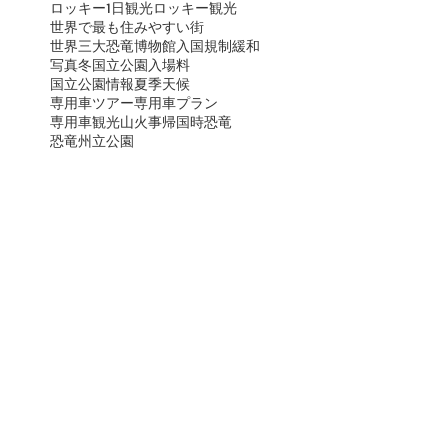
ロッキー1日観光
ロッキー観光
世界で最も住みやすい街
世界三大恐竜博物館
入国規制緩和
写真
冬
国立公園入場料
国立公園情報
夏季
天候
専用車ツアー
専用車プラン
専用車観光
山火事
帰国時
恐竜
恐竜州立公園
アーカイ
ブ
July 2026
(2)
2 posts
June 2026
(3)
3 posts
May 2026
(5)
5 posts
January 2026
(3)
3 posts
October 2025
(10)
10 posts
September 2025
(16)
16 posts
August 2025
(8)
8 posts
July 2025
(23)
23 posts
June 2025
(6)
6 posts
May 2025
(3)
3 posts