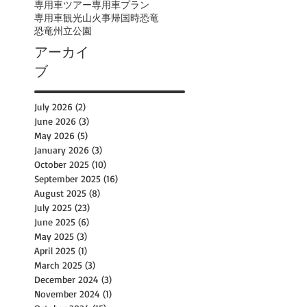
専用車ツアー
専用車プラン
専用車観光
山火事
帰国時
恐竜
恐竜州立公園
アーカイ
ブ
July 2026
(2)
2 posts
June 2026
(3)
3 posts
May 2026
(5)
5 posts
January 2026
(3)
3 posts
October 2025
(10)
10 posts
September 2025
(16)
16 posts
August 2025
(8)
8 posts
July 2025
(23)
23 posts
June 2025
(6)
6 posts
May 2025
(3)
3 posts
April 2025
(1)
1 post
March 2025
(3)
3 posts
December 2024
(3)
3 posts
November 2024
(1)
1 post