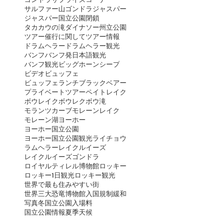
サルファー山ゴンドラ
ジャスパー
ジャスパー国立公園閉鎖
タカカウの滝
ダイナソー州立公園
ツアー催行に関して
ツアー情報
ドラムヘラー
ドラムヘラー観光
バンフ
バンフ発日本語観光
バンフ観光
ビッグホーンシープ
ビデオ
ビュッフェ
ビュッフェランチ
ブラックベアー
プライベートツアー
ペイトレイク
ボウレイク
ボウレク
ボウ滝
モランツカーブ
モレーンレイク
モレーン湖
ヨーホー
ヨーホー国立公園
ヨーホー国立公園観光
ライチョウ
ラムヘラー
レイクルイーズ
レイクルイーズゴンドラ
ロイヤルティレル博物館
ロッキー
ロッキー1日観光
ロッキー観光
世界で最も住みやすい街
世界三大恐竜博物館
入国規制緩和
写真
冬
国立公園入場料
国立公園情報
夏季
天候