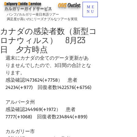
C
algary
G
uide
S
ervice
CGS
O
utlet
ME
カルガリーガイドサービス
NU
バンフ/カルガリー発日本語ツアー
満足度が高いのにリーズナブルなツアーを実現
カナダの感染者数（新型コ
ロナウィルス） 8月23
日 夕方時点
週末にカナダの全てのデータ更新があ
りませんでしたので、3日間の合計とな
ります。
感染確認1473624(+7758）　患者
24234(+977)　回復者数1422576(+6756)
アルバータ州
感染確認244969(+1972）　患者
7777(+1068)　回復者数234844(+899)  
カルガリー市