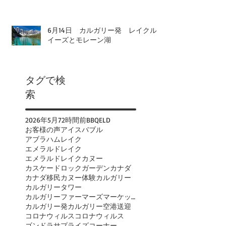
6月14日 カルガリー発 レイクル
イーズとモレーン湖
タグで検
索
2026年
5月
72時間前
BBQ
ELD
お客様の声
アイスバブル
アブラハムレイク
エメラルドレイク
エメラルドレイクカヌー
カスケードロックガーデン
カナダ
カナダ移民
カヌー体験
カルガリー
カルガリータワー
カルガリーファーマーズマーケット
カルガリー発
カルガリー空港送迎
コロナウィルス
コロナウィルス
ゴンドラ
サプライズコーナー