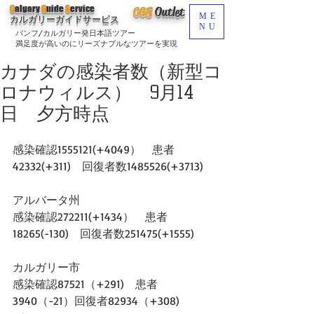
C
algary
G
uide
S
ervice
CGS
O
utlet
ME
カルガリーガイドサービス
NU
バンフ/カルガリー発日本語ツアー
満足度が高いのにリーズナブルなツアーを実現
カナダの感染者数（新型コ
ロナウィルス） 9月14
日 夕方時点
感染確認1555121(+4049）　患者
42332(+311)　回復者数1485526(+3713)
アルバータ州
感染確認272211(+1434）　患者
18265(-130)　回復者数251475(+1555)  
カルガリー市
感染確認87521（+291)　患者
3940（-21）回復者82934（+308)