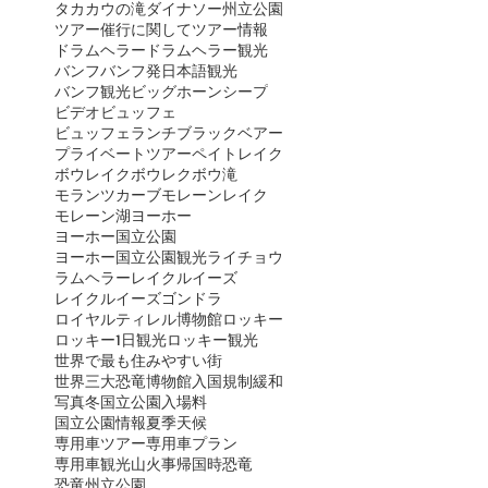
タカカウの滝
ダイナソー州立公園
ツアー催行に関して
ツアー情報
ドラムヘラー
ドラムヘラー観光
バンフ
バンフ発日本語観光
バンフ観光
ビッグホーンシープ
ビデオ
ビュッフェ
ビュッフェランチ
ブラックベアー
プライベートツアー
ペイトレイク
ボウレイク
ボウレク
ボウ滝
モランツカーブ
モレーンレイク
モレーン湖
ヨーホー
ヨーホー国立公園
ヨーホー国立公園観光
ライチョウ
ラムヘラー
レイクルイーズ
レイクルイーズゴンドラ
ロイヤルティレル博物館
ロッキー
ロッキー1日観光
ロッキー観光
世界で最も住みやすい街
世界三大恐竜博物館
入国規制緩和
写真
冬
国立公園入場料
国立公園情報
夏季
天候
専用車ツアー
専用車プラン
専用車観光
山火事
帰国時
恐竜
恐竜州立公園