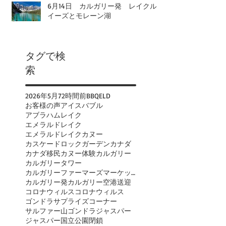
6月14日 カルガリー発 レイクル
イーズとモレーン湖
タグで検
索
2026年
5月
72時間前
BBQ
ELD
お客様の声
アイスバブル
アブラハムレイク
エメラルドレイク
エメラルドレイクカヌー
カスケードロックガーデン
カナダ
カナダ移民
カヌー体験
カルガリー
カルガリータワー
カルガリーファーマーズマーケット
カルガリー発
カルガリー空港送迎
コロナウィルス
コロナウィルス
ゴンドラ
サプライズコーナー
サルファー山ゴンドラ
ジャスパー
ジャスパー国立公園閉鎖