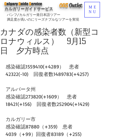
C
algary
G
uide
S
ervice
CGS
O
utlet
ME
カルガリーガイドサービス
NU
バンフ/カルガリー発日本語ツアー
満足度が高いのにリーズナブルなツアーを実現
カナダの感染者数（新型コ
ロナウィルス） 9月15
日 夕方時点
感染確認1559410(+4289）　患者
42322(-10)　回復者数1489783(+4257)
アルバータ州
感染確認273820(+1609）　患者
18421(+156)　回復者数252904(+1429)  
カルガリー市
感染確認87880（+359)　患者
4039（+99）回復者83189（+255)