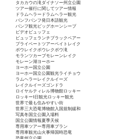
タカカウの滝
ダイナソー州立公園
ツアー催行に関して
ツアー情報
ドラムヘラー
ドラムヘラー観光
バンフ
バンフ発日本語観光
バンフ観光
ビッグホーンシープ
ビデオ
ビュッフェ
ビュッフェランチ
ブラックベアー
プライベートツアー
ペイトレイク
ボウレイク
ボウレク
ボウ滝
モランツカーブ
モレーンレイク
モレーン湖
ヨーホー
ヨーホー国立公園
ヨーホー国立公園観光
ライチョウ
ラムヘラー
レイクルイーズ
レイクルイーズゴンドラ
ロイヤルティレル博物館
ロッキー
ロッキー1日観光
ロッキー観光
世界で最も住みやすい街
世界三大恐竜博物館
入国規制緩和
写真
冬
国立公園入場料
国立公園情報
夏季
天候
専用車ツアー
専用車プラン
専用車観光
山火事
帰国時
恐竜
恐竜州立公園