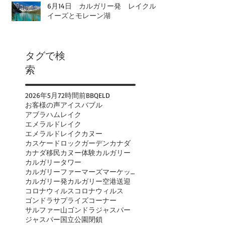
6月14日 カルガリー発 レイクル
イーズとモレーン湖
タグで検
索
2026年
5月
72時間前
BBQ
ELD
お客様の声
アイスバブル
アブラハムレイク
エメラルドレイク
エメラルドレイクカヌー
カスケードロックガーデン
カナダ
カナダ移民
カヌー体験
カルガリー
カルガリータワー
カルガリーファーマーズマーケット
カルガリー発
カルガリー空港送迎
コロナウィルス
コロナウィルス
ゴンドラ
サプライズコーナー
サルファー山ゴンドラ
ジャスパー
ジャスパー国立公園閉鎖