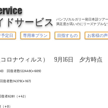
アウトレット-カルガリーガイドサービス/Calgary Guide Service
ervice
イドサービス
バンフ/カルガリー発日本語ツア
満足度が高いのにリーズナブルな
行予定日
専用車プラン
目指すもの
お客様の声
コロナウィルス） 9月16日 夕方時点
30)　回復者数122449(+609)　
回復者数14379(+167)
回復者6281（+42）
2（+0）