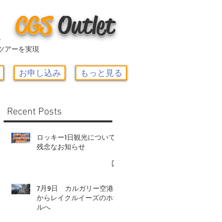
CGS
O
utlet
ー
ツアーを実現
お申し込み
もっと見る
Recent Posts
ロッキー1日観光について-
残念なお知らせ
7月9日 カルガリー空港
からレイクルイーズのホテ
ルへ