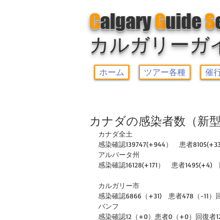
C
algary
G
uide
S
カルガリーガ
ホーム
ツアー各種
催
カナダの感染者数（新型
カナダ全土
感染確認139747(+944）　患者8105(+3
アルバータ州
感染確認16128(+171）　患者1495(+4)　
カルガリー市
感染確認6866（+31)　患者478（-11）
バンフ
感染確認12（+0）患者0（+0）回復者1