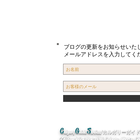
ブログの更新をお知らせいた
メールアドレスを入力してく
C
G
S
algary
uide
ervice/カルガリーガ
256 Ranchview Mews. N.W. Calgary, Alberta, 