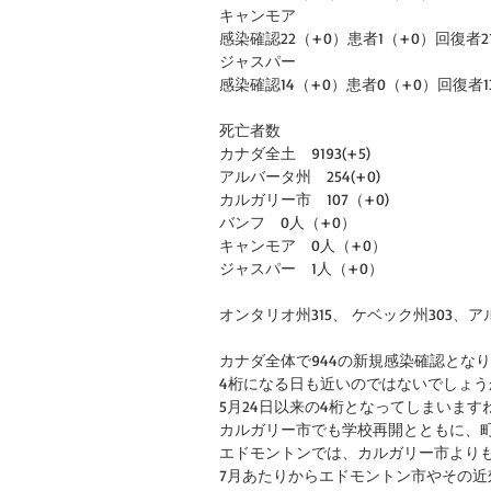
キャンモア
感染確認22（+0）患者1（+0）回復者2
ジャスパー
感染確認14（+0）患者0（+0）回復者1
死亡者数
カナダ全土　9193(+5)
アルバータ州　254(+0)
カルガリー市　107（+0)
バンフ　0人（+0）
キャンモア　0人（+0）
ジャスパー　1人（+0）
オンタリオ州315、 ケベック州303、アル
カナダ全体で944の新規感染確認とな
4桁になる日も近いのではないでしょう
5月24日以来の4桁となってしまいます
カルガリー市でも学校再開とともに、
エドモントンでは、カルガリー市よりも
7月あたりからエドモントン市やその