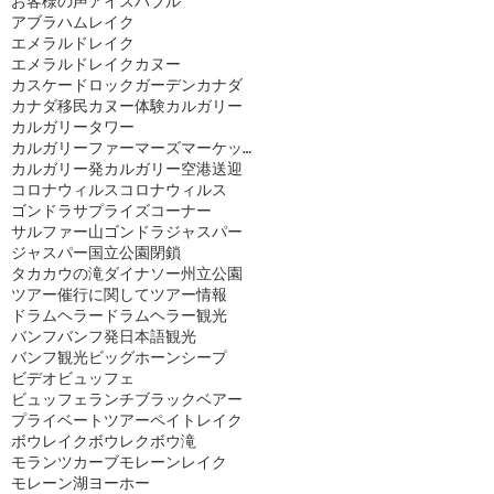
お客様の声
アイスバブル
アブラハムレイク
エメラルドレイク
エメラルドレイクカヌー
カスケードロックガーデン
カナダ
カナダ移民
カヌー体験
カルガリー
カルガリータワー
カルガリーファーマーズマーケット
カルガリー発
カルガリー空港送迎
コロナウィルス
コロナウィルス
ゴンドラ
サプライズコーナー
サルファー山ゴンドラ
ジャスパー
ジャスパー国立公園閉鎖
タカカウの滝
ダイナソー州立公園
ツアー催行に関して
ツアー情報
ドラムヘラー
ドラムヘラー観光
バンフ
バンフ発日本語観光
バンフ観光
ビッグホーンシープ
ビデオ
ビュッフェ
ビュッフェランチ
ブラックベアー
プライベートツアー
ペイトレイク
ボウレイク
ボウレク
ボウ滝
モランツカーブ
モレーンレイク
モレーン湖
ヨーホー