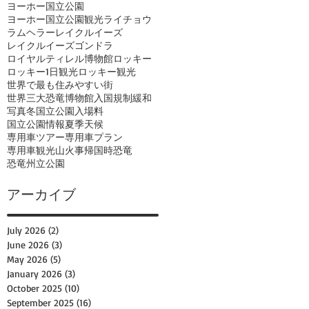
ヨーホー国立公園
ヨーホー国立公園観光
ライチョウ
ラムヘラー
レイクルイーズ
レイクルイーズゴンドラ
ロイヤルティレル博物館
ロッキー
ロッキー1日観光
ロッキー観光
世界で最も住みやすい街
世界三大恐竜博物館
入国規制緩和
写真
冬
国立公園入場料
国立公園情報
夏季
天候
専用車ツアー
専用車プラン
専用車観光
山火事
帰国時
恐竜
恐竜州立公園
アーカイブ
July 2026
(2)
2 posts
June 2026
(3)
3 posts
May 2026
(5)
5 posts
January 2026
(3)
3 posts
October 2025
(10)
10 posts
September 2025
(16)
16 posts