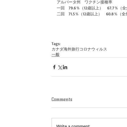
アルバータ州　ワクチン接種率　
一回　79.6％（12歳以上）　67.7％（
二回　71.5％（12歳以上）　60.8％（
Tags:
カナダ
海外旅行
コロナウィルス
一般
Comments
Write a comment...