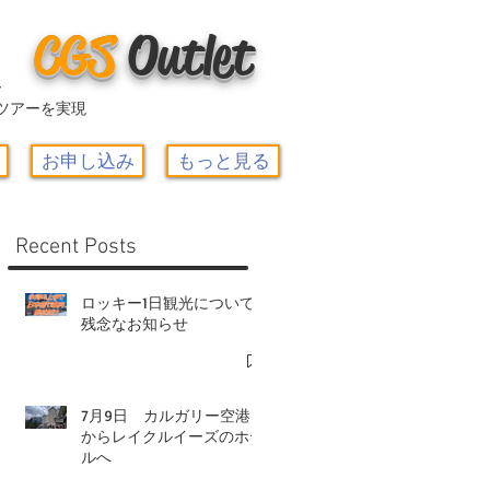
CGS
O
utlet
ー
ツアーを実現
お申し込み
もっと見る
Recent Posts
ロッキー1日観光について-
残念なお知らせ
7月9日 カルガリー空港
からレイクルイーズのホテ
ルへ