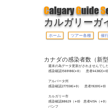
C
algary
G
uide
S
カルガリーガ
ホーム
ツアー各種
催
カナダの感染者数（新型
週末の為データ更新がされませんでし
感染確認1569186(+0）　患者44382(+0
アルバータ州
感染確認277558(+0）　患者19201(+0)　
カルガリー市
感染確認88629（+0)　患者4154（+0）
バンフ