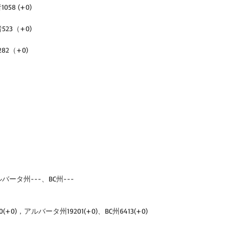
58 (+0)
23（+0)
82（+0)
ータ州---、BC州---
+0)，アルバータ州19201(+0)、BC州6413(+0)