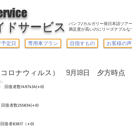
アウトレット-カルガリーガイドサービス/Calgary Guide Service
ervice
イドサービス
バンフ/カルガリー発日本語ツア
満足度が高いのにリーズナブルな
行予定日
専用車プラン
目指すもの
お客様の声
コロナウィルス） 9月18日 夕方時点
た。
)　回復者数1497434(+0)
回復者数255834(+0)  
回復者83817（+0)