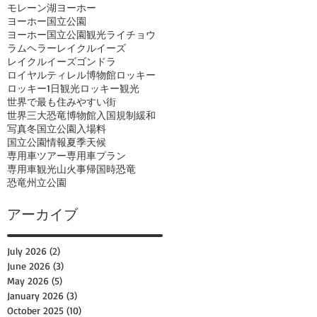
モレーン湖
ヨーホー
ヨーホー国立公園
ヨーホー国立公園観光
ライチョウ
ラムヘラー
レイクルイーズ
レイクルイーズゴンドラ
ロイヤルティレル博物館
ロッキー
ロッキー1日観光
ロッキー観光
世界で最も住みやすい街
世界三大恐竜博物館
入国規制緩和
写真
冬
国立公園入場料
国立公園情報
夏季
天候
専用車ツアー
専用車プラン
専用車観光
山火事
帰国時
恐竜
恐竜州立公園
アーカイブ
July 2026
(2)
2 posts
June 2026
(3)
3 posts
May 2026
(5)
5 posts
January 2026
(3)
3 posts
October 2025
(10)
10 posts