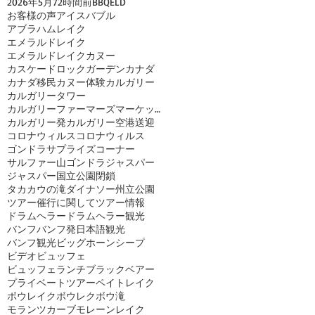
2026年
5月
72時間前
BBQ
ELD
お客様の声
アイスバブル
アブラハムレイク
エメラルドレイク
エメラルドレイクカヌー
カスケードロックガーデン
カナダ
カナダ移民
カヌー体験
カルガリー
カルガリータワー
カルガリーファーマーズマーケット
カルガリー発
カルガリー空港送迎
コロナウィルス
コロナウィルス
ゴンドラ
サプライズコーナー
サルファー山ゴンドラ
ジャスパー
ジャスパー国立公園閉鎖
タカカウの滝
ダイナソー州立公園
ツアー催行に関して
ツアー情報
ドラムヘラー
ドラムヘラー観光
バンフ
バンフ発日本語観光
バンフ観光
ビッグホーンシープ
ビデオ
ビュッフェ
ビュッフェランチ
ブラックベアー
プライベートツアー
ペイトレイク
ボウレイク
ボウレク
ボウ滝
モランツカーブ
モレーンレイク