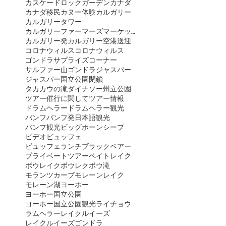
カスケードロックガーデン
カナダ
カナダ移民
カヌー体験
カルガリー
カルガリータワー
カルガリーファーマーズマーケット
カルガリー発
カルガリー空港送迎
コロナウィルス
コロナウィルス
ゴンドラ
サプライズコーナー
サルファー山ゴンドラ
ジャスパー
ジャスパー国立公園閉鎖
タカカウの滝
ダイナソー州立公園
ツアー催行に関して
ツアー情報
ドラムヘラー
ドラムヘラー観光
バンフ
バンフ発日本語観光
バンフ観光
ビッグホーンシープ
ビデオ
ビュッフェ
ビュッフェランチ
ブラックベアー
プライベートツアー
ペイトレイク
ボウレイク
ボウレク
ボウ滝
モランツカーブ
モレーンレイク
モレーン湖
ヨーホー
ヨーホー国立公園
ヨーホー国立公園観光
ライチョウ
ラムヘラー
レイクルイーズ
レイクルイーズゴンドラ