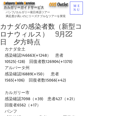
C
algary
G
uide
S
ervice
CGS
O
utlet
ME
カルガリーガイドサービス
NU
バンフ/カルガリー発日本語ツアー
満足度が高いのにリーズナブルなツアーを実現
カナダの感染者数（新型コ
ロナウィルス） 9月22
日 夕方時点
カナダ全土
感染確認146663(+1248）　患者
10525(-128)　回復者数126904(+1370)　
アルバータ州
感染確認16889(+150）　患者
1565(+106)　回復者数15066(+42)
カルガリー市
感染確認7098（+39)　患者427（+21）
回復者6562（+17）
バンフ