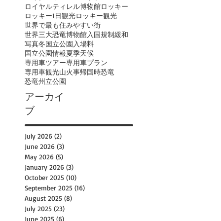
ロイヤルティレル博物館
ロッキー
ロッキー1日観光
ロッキー観光
世界で最も住みやすい街
世界三大恐竜博物館
入国規制緩和
写真
冬
国立公園入場料
国立公園情報
夏季
天候
専用車ツアー
専用車プラン
専用車観光
山火事
帰国時
恐竜
恐竜州立公園
アーカイ
ブ
July 2026
(2)
2 posts
June 2026
(3)
3 posts
May 2026
(5)
5 posts
January 2026
(3)
3 posts
October 2025
(10)
10 posts
September 2025
(16)
16 posts
August 2025
(8)
8 posts
July 2025
(23)
23 posts
June 2025
(6)
6 posts