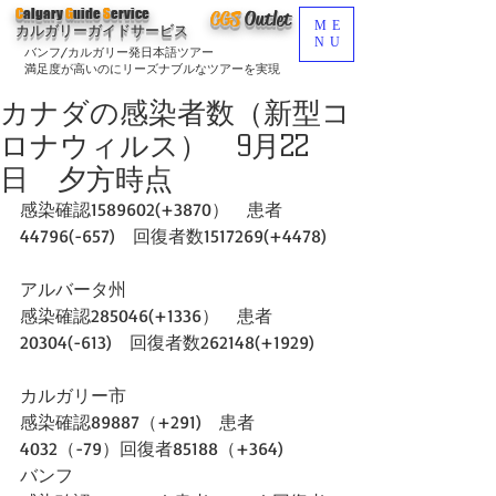
C
algary
G
uide
S
ervice
CGS
O
utlet
ME
カルガリーガイドサービス
NU
バンフ/カルガリー発日本語ツアー
満足度が高いのにリーズナブルなツアーを実現
カナダの感染者数（新型コ
ロナウィルス） 9月22
日 夕方時点
感染確認1589602(+3870）　患者
44796(-657)　回復者数1517269(+4478)
アルバータ州
感染確認285046(+1336）　患者
20304(-613)　回復者数262148(+1929)  
カルガリー市
感染確認89887（+291)　患者
4032（-79）回復者85188（+364)
バンフ