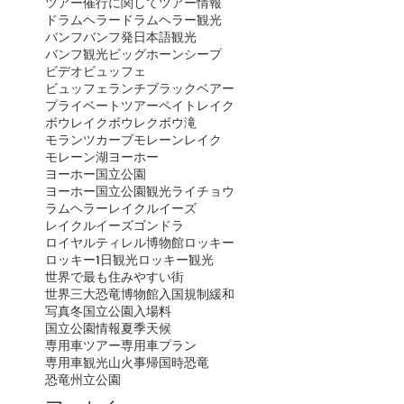
ツアー催行に関して
ツアー情報
ドラムヘラー
ドラムヘラー観光
バンフ
バンフ発日本語観光
バンフ観光
ビッグホーンシープ
ビデオ
ビュッフェ
ビュッフェランチ
ブラックベアー
プライベートツアー
ペイトレイク
ボウレイク
ボウレク
ボウ滝
モランツカーブ
モレーンレイク
モレーン湖
ヨーホー
ヨーホー国立公園
ヨーホー国立公園観光
ライチョウ
ラムヘラー
レイクルイーズ
レイクルイーズゴンドラ
ロイヤルティレル博物館
ロッキー
ロッキー1日観光
ロッキー観光
世界で最も住みやすい街
世界三大恐竜博物館
入国規制緩和
写真
冬
国立公園入場料
国立公園情報
夏季
天候
専用車ツアー
専用車プラン
専用車観光
山火事
帰国時
恐竜
恐竜州立公園