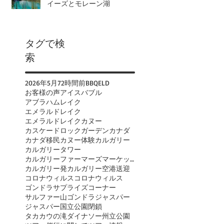
イーズとモレーン湖
タグで検
索
2026年
5月
72時間前
BBQ
ELD
お客様の声
アイスバブル
アブラハムレイク
エメラルドレイク
エメラルドレイクカヌー
カスケードロックガーデン
カナダ
カナダ移民
カヌー体験
カルガリー
カルガリータワー
カルガリーファーマーズマーケット
カルガリー発
カルガリー空港送迎
コロナウィルス
コロナウィルス
ゴンドラ
サプライズコーナー
サルファー山ゴンドラ
ジャスパー
ジャスパー国立公園閉鎖
タカカウの滝
ダイナソー州立公園