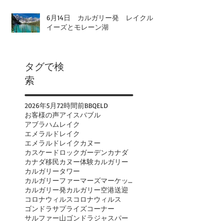
6月14日 カルガリー発 レイクル
イーズとモレーン湖
タグで検
索
2026年
5月
72時間前
BBQ
ELD
お客様の声
アイスバブル
アブラハムレイク
エメラルドレイク
エメラルドレイクカヌー
カスケードロックガーデン
カナダ
カナダ移民
カヌー体験
カルガリー
カルガリータワー
カルガリーファーマーズマーケット
カルガリー発
カルガリー空港送迎
コロナウィルス
コロナウィルス
ゴンドラ
サプライズコーナー
サルファー山ゴンドラ
ジャスパー