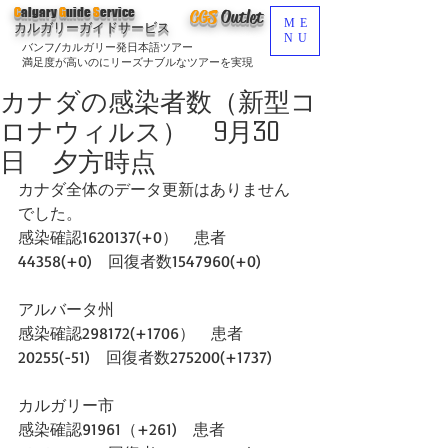
C
algary
G
uide
S
ervice
CGS
O
utlet
ME
カルガリーガイドサービス
NU
バンフ/カルガリー発日本語ツアー
満足度が高いのにリーズナブルなツアーを実現
カナダの感染者数（新型コ
ロナウィルス） 9月30
日 夕方時点
カナダ全体のデータ更新はありません
でした。
感染確認1620137(+0）　患者
44358(+0)　回復者数1547960(+0)
アルバータ州
感染確認298172(+1706）　患者
20255(-51)　回復者数275200(+1737)  
カルガリー市
感染確認91961（+261)　患者