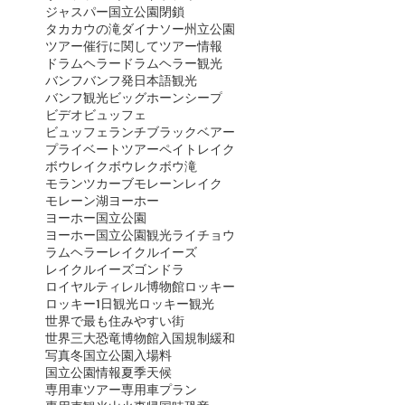
ジャスパー国立公園閉鎖
タカカウの滝
ダイナソー州立公園
ツアー催行に関して
ツアー情報
ドラムヘラー
ドラムヘラー観光
バンフ
バンフ発日本語観光
バンフ観光
ビッグホーンシープ
ビデオ
ビュッフェ
ビュッフェランチ
ブラックベアー
プライベートツアー
ペイトレイク
ボウレイク
ボウレク
ボウ滝
モランツカーブ
モレーンレイク
モレーン湖
ヨーホー
ヨーホー国立公園
ヨーホー国立公園観光
ライチョウ
ラムヘラー
レイクルイーズ
レイクルイーズゴンドラ
ロイヤルティレル博物館
ロッキー
ロッキー1日観光
ロッキー観光
世界で最も住みやすい街
世界三大恐竜博物館
入国規制緩和
写真
冬
国立公園入場料
国立公園情報
夏季
天候
専用車ツアー
専用車プラン