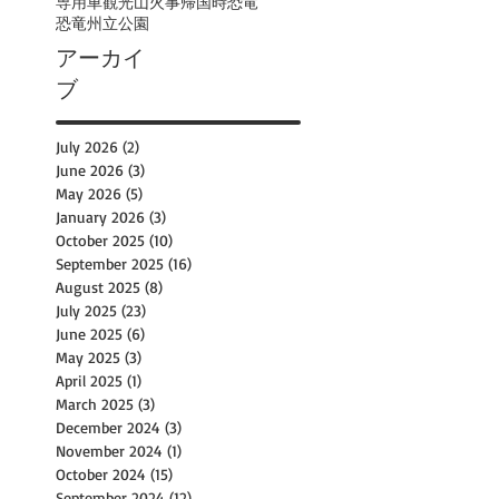
専用車観光
山火事
帰国時
恐竜
恐竜州立公園
アーカイ
ブ
July 2026
(2)
2 posts
June 2026
(3)
3 posts
May 2026
(5)
5 posts
January 2026
(3)
3 posts
October 2025
(10)
10 posts
September 2025
(16)
16 posts
August 2025
(8)
8 posts
July 2025
(23)
23 posts
June 2025
(6)
6 posts
May 2025
(3)
3 posts
April 2025
(1)
1 post
March 2025
(3)
3 posts
December 2024
(3)
3 posts
November 2024
(1)
1 post
October 2024
(15)
15 posts
September 2024
(12)
12 posts