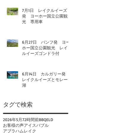
7月1日 レイクルイーズ
発 ヨーホー国立公園観
光 専用車
6月27日 バンフ発 ヨー
ホー国立公園観光 レイク
ルイーズゴンドラ付
6月14日 カルガリー発
レイクルイーズとモレーン
湖
タグで検索
2026年
5月
72時間前
BBQ
ELD
お客様の声
アイスバブル
アブラハムレイク