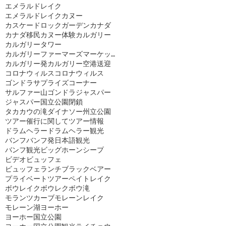
エメラルドレイク
エメラルドレイクカヌー
カスケードロックガーデン
カナダ
カナダ移民
カヌー体験
カルガリー
カルガリータワー
カルガリーファーマーズマーケット
カルガリー発
カルガリー空港送迎
コロナウィルス
コロナウィルス
ゴンドラ
サプライズコーナー
サルファー山ゴンドラ
ジャスパー
ジャスパー国立公園閉鎖
タカカウの滝
ダイナソー州立公園
ツアー催行に関して
ツアー情報
ドラムヘラー
ドラムヘラー観光
バンフ
バンフ発日本語観光
バンフ観光
ビッグホーンシープ
ビデオ
ビュッフェ
ビュッフェランチ
ブラックベアー
プライベートツアー
ペイトレイク
ボウレイク
ボウレク
ボウ滝
モランツカーブ
モレーンレイク
モレーン湖
ヨーホー
ヨーホー国立公園