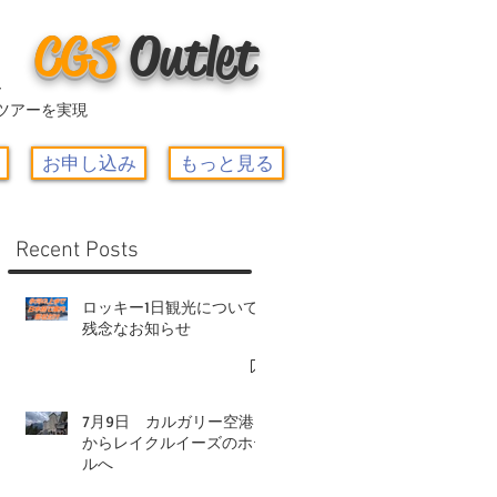
CGS
O
utlet
ー
ツアーを実現
お申し込み
もっと見る
Recent Posts
ロッキー1日観光について-
残念なお知らせ
7月9日 カルガリー空港
からレイクルイーズのホテ
ルへ