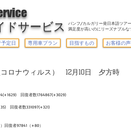
アウトレット-カルガリーガイドサービス/Calgary Guide Service
ervice
イドサービス
バンフ/カルガリー発日本語ツア
満足度が高いのにリーズナブルな
行予定日
専用車プラン
目指すもの
お客様の声
コロナウィルス） 12月10日 夕方時
+1629)　回復者数1764867(+3029)  
5)　回復者数331097(+321)  
4）回復者97841（+80）