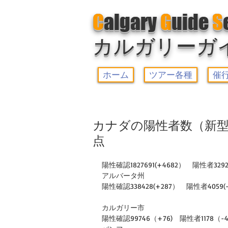
C
algary
G
uide
S
カルガリーガ
ホーム
ツアー各種
催
カナダの陽性者数（新型
点
陽性確認1827691(+4682）　陽性者32924(
アルバータ州
陽性確認338428(+287）　陽性者4059(-3
カルガリー市
陽性確認99746（+76)　陽性者1178（-