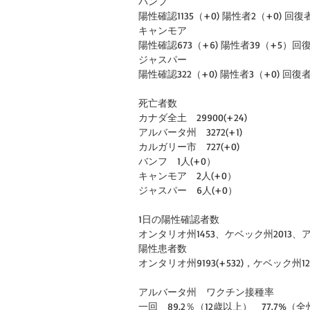
バンフ
陽性確認1135（+0) 陽性者2（+0) 回復者11
キャンモア
陽性確認673（+6) 陽性者39（+5）回復
ジャスパー
陽性確認322（+0) 陽性者3（+0) 回復者3
死亡者数
カナダ全土　29900(+24)
アルバータ州　3272(+1)
カルガリー市　727(+0)
バンフ　1人(+0）
キャンモア　2人(+0）
ジャスパー　6人(+0）
1日の陽性確認者数
オンタリオ州1453、ケベック州2013、ア
陽性患者数
オンタリオ州9193(+532)，ケベック州1292
アルバータ州　ワクチン接種率　
一回　89.2％（12歳以上）　77.7%（