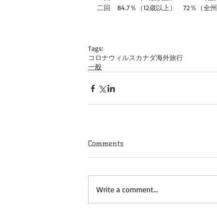
二回　84.7％（12歳以上）　72％（全
Tags:
コロナウィルス
カナダ
海外旅行
一般
Comments
Write a comment...