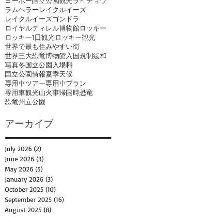
ヨーホー国立公園観光
ライチョウ
ラムヘラー
レイクルイーズ
レイクルイーズゴンドラ
ロイヤルティレル博物館
ロッキー
ロッキー1日観光
ロッキー観光
世界で最も住みやすい街
世界三大恐竜博物館
入国規制緩和
写真
冬
国立公園入場料
国立公園情報
夏季
天候
専用車ツアー
専用車プラン
専用車観光
山火事
帰国時
恐竜
恐竜州立公園
アーカイブ
July 2026
(2)
2 posts
June 2026
(3)
3 posts
May 2026
(5)
5 posts
January 2026
(3)
3 posts
October 2025
(10)
10 posts
September 2025
(16)
16 posts
August 2025
(8)
8 posts