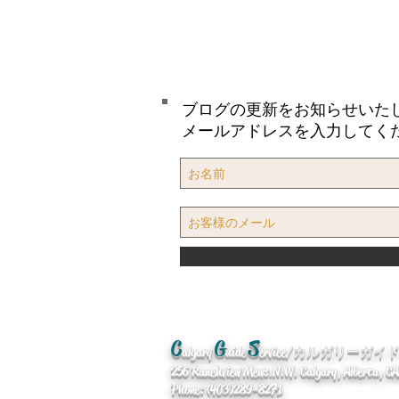
ブログの更新をお知らせいた
メールアドレスを入力してく
C
G
S
algary
uide
ervice/カルガリーガ
256 Ranchview Mews. N.W. Calgary, Alberta, 
Phone: (403)289-8271