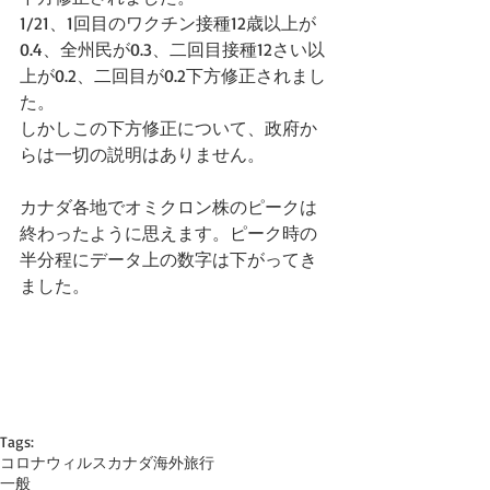
1/21、1回目のワクチン接種12歳以上が
0.4、全州民が0.3、二回目接種12さい以
上が0.2、二回目が0.2下方修正されまし
た。
しかしこの下方修正について、政府か
らは一切の説明はありません。
カナダ各地でオミクロン株のピークは
終わったように思えます。ピーク時の
半分程にデータ上の数字は下がってき
ました。
Tags:
コロナウィルス
カナダ
海外旅行
一般