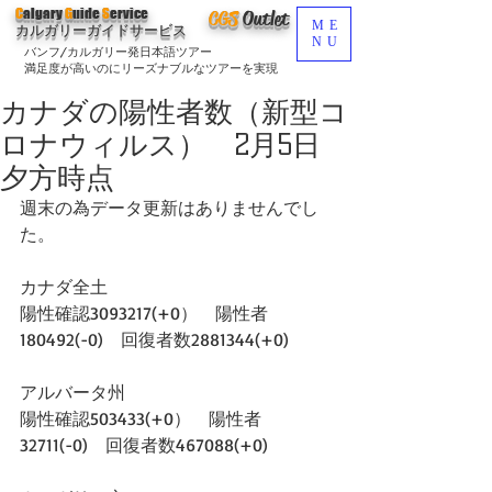
C
algary
G
uide
S
ervice
CGS
O
utlet
ME
カルガリーガイドサービス
NU
バンフ/カルガリー発日本語ツアー
満足度が高いのにリーズナブルなツアーを実現
カナダの陽性者数（新型コ
ロナウィルス） 2月5日
夕方時点
週末の為データ更新はありませんでし
た。
カナダ全土
陽性確認3093217(+0）　陽性者
180492(-0)　回復者数2881344(+0)  
アルバータ州
陽性確認503433(+0）　陽性者
32711(-0)　回復者数467088(+0)  