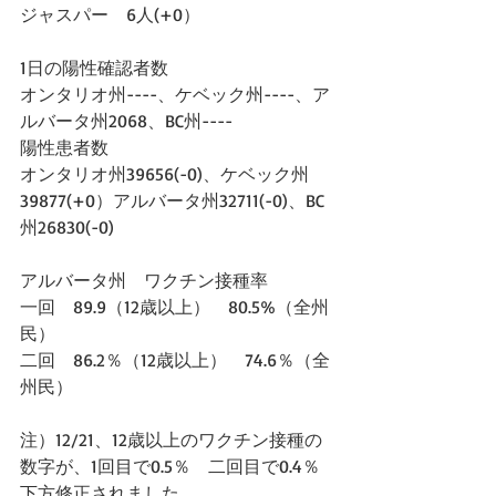
ジャスパー　6人(+0）
1日の陽性確認者数
オンタリオ州----、ケベック州----、ア
ルバータ州2068、BC州----
陽性患者数
オンタリオ州39656(-0)、ケベック州
39877(+0）アルバータ州32711(-0)、BC
州26830(-0)
アルバータ州　ワクチン接種率　
一回　89.9（12歳以上）　80.5%（全州
民）
二回　86.2％（12歳以上）　74.6％（全
州民）
注）12/21、12歳以上のワクチン接種の
数字が、1回目で0.5％　二回目で0.4％
下方修正されました。