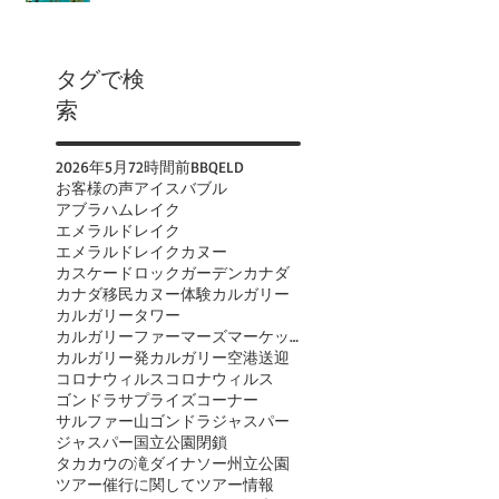
タグで検
索
2026年
5月
72時間前
BBQ
ELD
お客様の声
アイスバブル
アブラハムレイク
エメラルドレイク
エメラルドレイクカヌー
カスケードロックガーデン
カナダ
カナダ移民
カヌー体験
カルガリー
カルガリータワー
カルガリーファーマーズマーケット
カルガリー発
カルガリー空港送迎
コロナウィルス
コロナウィルス
ゴンドラ
サプライズコーナー
サルファー山ゴンドラ
ジャスパー
ジャスパー国立公園閉鎖
タカカウの滝
ダイナソー州立公園
ツアー催行に関して
ツアー情報