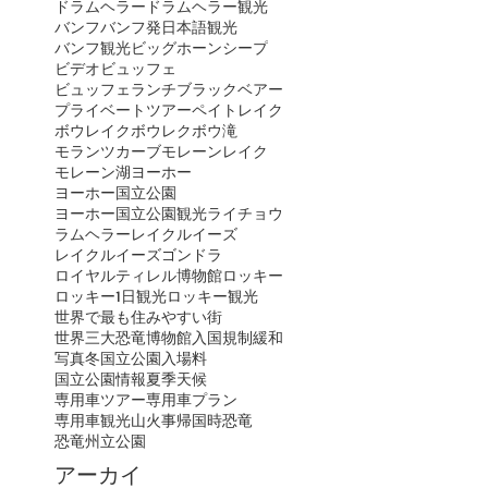
ドラムヘラー
ドラムヘラー観光
バンフ
バンフ発日本語観光
バンフ観光
ビッグホーンシープ
ビデオ
ビュッフェ
ビュッフェランチ
ブラックベアー
プライベートツアー
ペイトレイク
ボウレイク
ボウレク
ボウ滝
モランツカーブ
モレーンレイク
モレーン湖
ヨーホー
ヨーホー国立公園
ヨーホー国立公園観光
ライチョウ
ラムヘラー
レイクルイーズ
レイクルイーズゴンドラ
ロイヤルティレル博物館
ロッキー
ロッキー1日観光
ロッキー観光
世界で最も住みやすい街
世界三大恐竜博物館
入国規制緩和
写真
冬
国立公園入場料
国立公園情報
夏季
天候
専用車ツアー
専用車プラン
専用車観光
山火事
帰国時
恐竜
恐竜州立公園
アーカイ