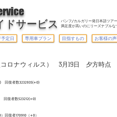
アウトレット-カルガリーガイドサービス/Calgary Guide Service
ervice
イドサービス
バンフ/カルガリー発日本語ツア
満足度が高いのにリーズナブルな
行予定日
専用車プラン
目指すもの
お客様の声
コロナウィルス） 3月19日 夕方時点
)　回復者数3232935(+0)  
回復者数523212(+0)  
0）回復者170910（+0）