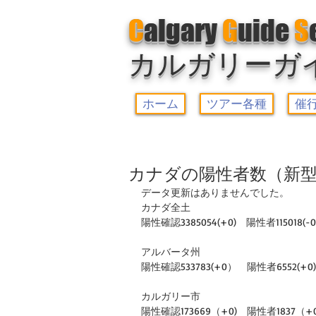
C
algary
G
uide
S
カルガリーガ
ホーム
ツアー各種
催
カナダの陽性者数（新型
データ更新はありませんでした。
カナダ全土
陽性確認3385054(+0)　陽性者115018(-0
アルバータ州
陽性確認533783(+0）　陽性者6552(+0)　
カルガリー市
陽性確認173669（+0)　陽性者1837（+