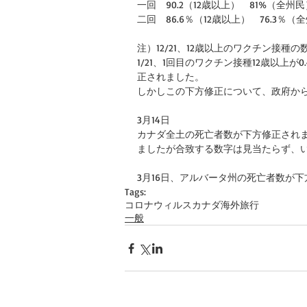
一回　90.2（12歳以上）　81%（全州民
二回　86.6％（12歳以上）　76.3％（
注）12/21、12歳以上のワクチン接種
1/21、1回目のワクチン接種12歳以上が0
正されました。
しかしこの下方修正について、政府か
3月14日
カナダ全土の死亡者数が下方修正され
ましたが合致する数字は見当たらず、
3月16日、アルバータ州の死亡者数が
Tags:
コロナウィルス
カナダ
海外旅行
一般