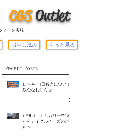
CGS
O
utlet
ー
ツアーを実現
お申し込み
もっと見る
Recent Posts
ロッキー1日観光について-
残念なお知らせ
7月9日 カルガリー空港
からレイクルイーズのホテ
ルへ