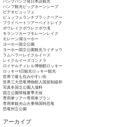
バンフ
バンフ発日本語観光
バンフ観光
ビッグホーンシープ
ビデオ
ビュッフェ
ビュッフェランチ
ブラックベアー
プライベートツアー
ペイトレイク
ボウレイク
ボウレク
ボウ滝
モランツカーブ
モレーンレイク
モレーン湖
ヨーホー
ヨーホー国立公園
ヨーホー国立公園観光
ライチョウ
ラムヘラー
レイクルイーズ
レイクルイーズゴンドラ
ロイヤルティレル博物館
ロッキー
ロッキー1日観光
ロッキー観光
世界で最も住みやすい街
世界三大恐竜博物館
入国規制緩和
写真
冬
国立公園入場料
国立公園情報
夏季
天候
専用車ツアー
専用車プラン
専用車観光
山火事
帰国時
恐竜
恐竜州立公園
アーカイブ