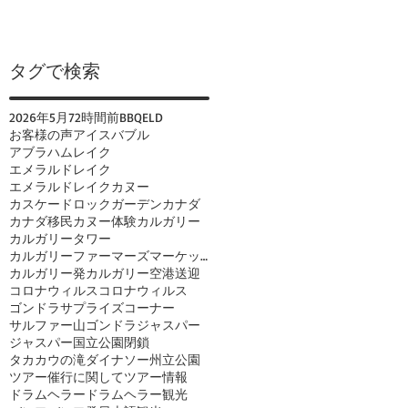
タグで検索
2026年
5月
72時間前
BBQ
ELD
お客様の声
アイスバブル
アブラハムレイク
エメラルドレイク
エメラルドレイクカヌー
カスケードロックガーデン
カナダ
カナダ移民
カヌー体験
カルガリー
カルガリータワー
カルガリーファーマーズマーケット
カルガリー発
カルガリー空港送迎
コロナウィルス
コロナウィルス
ゴンドラ
サプライズコーナー
サルファー山ゴンドラ
ジャスパー
ジャスパー国立公園閉鎖
タカカウの滝
ダイナソー州立公園
ツアー催行に関して
ツアー情報
ドラムヘラー
ドラムヘラー観光