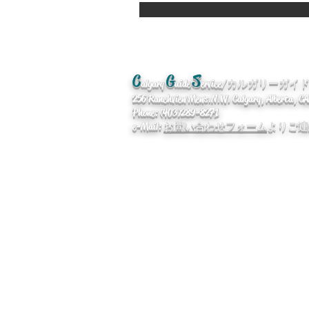
C
G
S
algary
uide
ervice/カルガリーガ
256 Ranchview Mews. N.W. Calgary, Alberta, 
Phone: (403)289-8271
e-Mail:
お問い合わせフォーム
よりご連
企業情報
/
便利なリンク
/ Qan