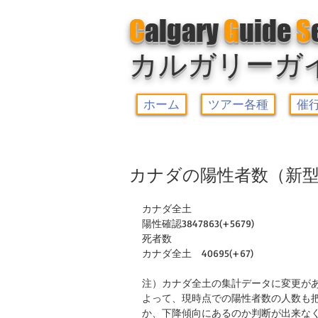
C
algary
G
uide
S
カルガリーガ
ホーム
ツアー各種
催
カナダの陽性者数（新型
カナダ全土
陽性確認3847863(+5679)　  
死者数
カナダ全土　40695(+67)
注）カナダ全土の集計データに変更があ
よって、現時点での陽性者数の人数も
か、下降傾向にあるのか判断が出来な