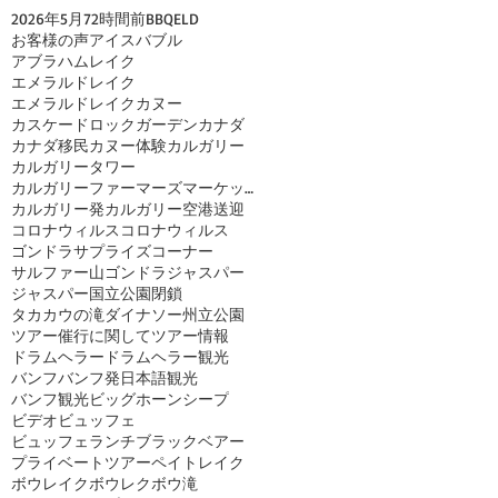
2026年
5月
72時間前
BBQ
ELD
お客様の声
アイスバブル
アブラハムレイク
エメラルドレイク
エメラルドレイクカヌー
カスケードロックガーデン
カナダ
カナダ移民
カヌー体験
カルガリー
カルガリータワー
カルガリーファーマーズマーケット
カルガリー発
カルガリー空港送迎
コロナウィルス
コロナウィルス
ゴンドラ
サプライズコーナー
サルファー山ゴンドラ
ジャスパー
ジャスパー国立公園閉鎖
タカカウの滝
ダイナソー州立公園
ツアー催行に関して
ツアー情報
ドラムヘラー
ドラムヘラー観光
バンフ
バンフ発日本語観光
バンフ観光
ビッグホーンシープ
ビデオ
ビュッフェ
ビュッフェランチ
ブラックベアー
プライベートツアー
ペイトレイク
ボウレイク
ボウレク
ボウ滝