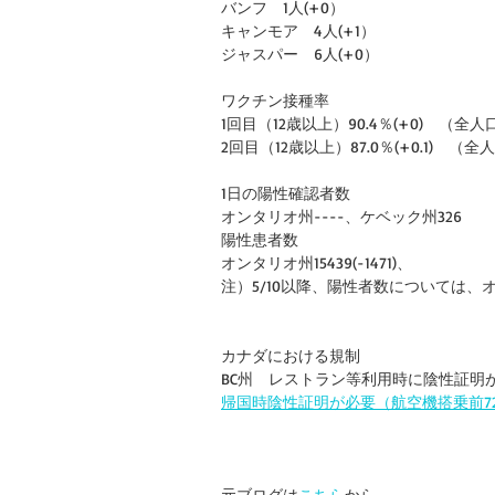
バンフ　1人(+0）
キャンモア　4人(+1）
ジャスパー　6人(+0）
ワクチン接種率
1回目（12歳以上）90.4％(+0)　（全人口）8
2回目（12歳以上）87.0％(+0.1)　（全人口
1日の陽性確認者数
オンタリオ州----、ケベック州326
陽性患者数
オンタリオ州15439(-1471)、
注）5/10以降、陽性者数については
カナダにおける規制
BC州　レストラン等利用時に陰性証明
帰国時陰性証明が必要（航空機搭乗前7
元ブログは
こちら
から