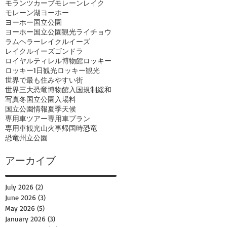
モランツカーブ
モレーンレイク
モレーン湖
ヨーホー
ヨーホー国立公園
ヨーホー国立公園観光
ライチョウ
ラムヘラー
レイクルイーズ
レイクルイーズゴンドラ
ロイヤルティレル博物館
ロッキー
ロッキー1日観光
ロッキー観光
世界で最も住みやすい街
世界三大恐竜博物館
入国規制緩和
写真
冬
国立公園入場料
国立公園情報
夏季
天候
専用車ツアー
専用車プラン
専用車観光
山火事
帰国時
恐竜
恐竜州立公園
アーカイブ
July 2026
(2)
2 posts
June 2026
(3)
3 posts
May 2026
(5)
5 posts
January 2026
(3)
3 posts