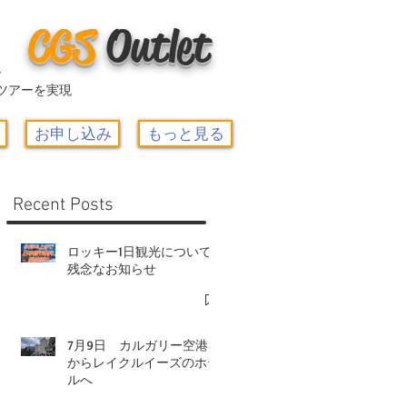
CGS
O
utlet
ー
ツアーを実現
お申し込み
もっと見る
Recent Posts
ロッキー1日観光について-
残念なお知らせ
7月9日 カルガリー空港
からレイクルイーズのホテ
ルへ