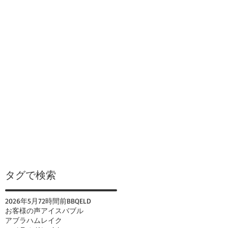
タグで検索
2026年
5月
72時間前
BBQ
ELD
お客様の声
アイスバブル
アブラハムレイク