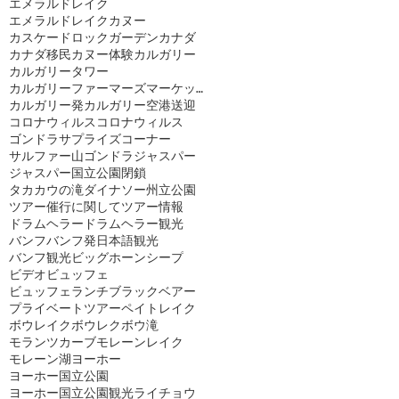
エメラルドレイク
エメラルドレイクカヌー
カスケードロックガーデン
カナダ
カナダ移民
カヌー体験
カルガリー
カルガリータワー
カルガリーファーマーズマーケット
カルガリー発
カルガリー空港送迎
コロナウィルス
コロナウィルス
ゴンドラ
サプライズコーナー
サルファー山ゴンドラ
ジャスパー
ジャスパー国立公園閉鎖
タカカウの滝
ダイナソー州立公園
ツアー催行に関して
ツアー情報
ドラムヘラー
ドラムヘラー観光
バンフ
バンフ発日本語観光
バンフ観光
ビッグホーンシープ
ビデオ
ビュッフェ
ビュッフェランチ
ブラックベアー
プライベートツアー
ペイトレイク
ボウレイク
ボウレク
ボウ滝
モランツカーブ
モレーンレイク
モレーン湖
ヨーホー
ヨーホー国立公園
ヨーホー国立公園観光
ライチョウ