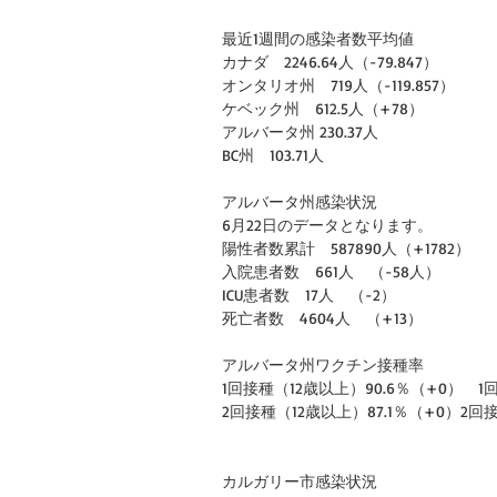
最近1週間の感染者数平均値
カナダ　2246.64人（-79.847）　
オンタリオ州　719人（-119.857）　
ケベック州　612.5人（+78）
アルバータ州 230.37人
BC州　103.71人
アルバータ州感染状況
6月22日のデータとなります。
陽性者数累計　587890人（+1782）
入院患者数　661人　（-58人）
ICU患者数　17人　（-2）
死亡者数　4604人　（+13）
アルバータ州ワクチン接種率
1回接種（12歳以上）90.6％（+0）　1
2回接種（12歳以上）87.1％（+0）2回接
カルガリー市感染状況