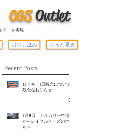
CGS
O
utlet
ー
ツアーを実現
お申し込み
もっと見る
Recent Posts
ロッキー1日観光について-
残念なお知らせ
7月9日 カルガリー空港
からレイクルイーズのホテ
ルへ