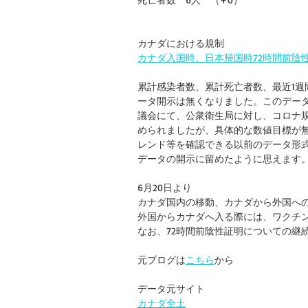
カナダにおける規制
カナダ入国時、日本帰国時72時間前陰
累計感染者数、累計死亡者数、最近1
ータ開示は無くなりました。このデー
議会にて、公衆衛生局に対し、コロナ
められましたが、具体的な数値目標が
レンド等を確認できる以前のデータ形
データの開示に留めたように思えます
6月20日より
カナダ国内の移動、カナダから外国へ
外国からカナダへ入る際には、ワクチ
なお、72時間前陰性証明についての継
元ブログは
こちら
から
データ元サイト
カナダ全土