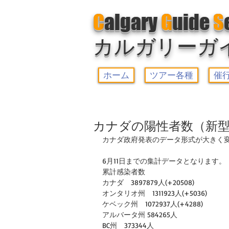
C
algary
G
uide
S
カルガリーガ
ホーム
ツアー各種
催
カナダの陽性者数（新型
カナダ政府発表のデータ形式が大きく
6月11日までの集計データとなります。
累計感染者数
カナダ　3897879人(+20508)　
オンタリオ州　1311923人(+5036)　
ケベック州　1072937人(+4288)
アルバータ州 584265人
BC州　373344人