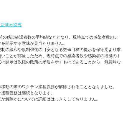
性証明が必要
週間の感染確認者数の平均値などとなり、現時点での感染者数のデ
タを開示する意味が見当たりません。
規制の緩和や規制強化の目安となる数値目標の提示を保守党より求
無いことが露呈したため、現時点での感染者数や感染者の増減のト
式の開示は政権の政策の矛盾を示すものであることから、無意味な
。
の移動の際のワクチン接種義務が解除されることとなりました。
ン接種義務は継続となります。
続か解除かについては詳細ははっきりしておりません。