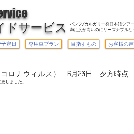
アウトレット-カルガリーガイドサービス/Calgary Guide Service
ervice
イドサービス
バンフ/カルガリー発日本語ツア
満足度が高いのにリーズナブルな
行予定日
専用車プラン
目指すもの
お客様の声
コロナウィルス） 6月23日 夕方時点
変更しました。