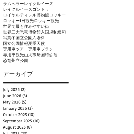
ラムヘラー
レイクルイーズ
レイクルイーズゴンドラ
ロイヤルティレル博物館
ロッキー
ロッキー1日観光
ロッキー観光
世界で最も住みやすい街
世界三大恐竜博物館
入国規制緩和
写真
冬
国立公園入場料
国立公園情報
夏季
天候
専用車ツアー
専用車プラン
専用車観光
山火事
帰国時
恐竜
恐竜州立公園
アーカイブ
July 2026
(2)
2 posts
June 2026
(3)
3 posts
May 2026
(5)
5 posts
January 2026
(3)
3 posts
October 2025
(10)
10 posts
September 2025
(16)
16 posts
August 2025
(8)
8 posts
July 2025
(23)
23 posts