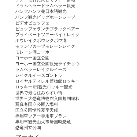
ドラムヘラー
ドラムヘラー観光
バンフ
バンフ発日本語観光
バンフ観光
ビッグホーンシープ
ビデオ
ビュッフェ
ビュッフェランチ
ブラックベアー
プライベートツアー
ペイトレイク
ボウレイク
ボウレク
ボウ滝
モランツカーブ
モレーンレイク
モレーン湖
ヨーホー
ヨーホー国立公園
ヨーホー国立公園観光
ライチョウ
ラムヘラー
レイクルイーズ
レイクルイーズゴンドラ
ロイヤルティレル博物館
ロッキー
ロッキー1日観光
ロッキー観光
世界で最も住みやすい街
世界三大恐竜博物館
入国規制緩和
写真
冬
国立公園入場料
国立公園情報
夏季
天候
専用車ツアー
専用車プラン
専用車観光
山火事
帰国時
恐竜
恐竜州立公園