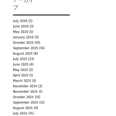
アーカイ
ブ
July 2026
(2)
2 posts
June 2026
(3)
3 posts
May 2026
(5)
5 posts
January 2026
(3)
3 posts
October 2025
(10)
10 posts
September 2025
(16)
16 posts
August 2025
(8)
8 posts
July 2025
(23)
23 posts
June 2025
(6)
6 posts
May 2025
(3)
3 posts
April 2025
(1)
1 post
March 2025
(3)
3 posts
December 2024
(3)
3 posts
November 2024
(1)
1 post
October 2024
(15)
15 posts
September 2024
(12)
12 posts
August 2024
(9)
9 posts
July 2024
(14)
14 posts