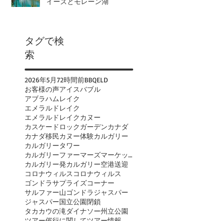
イーズとモレーン湖
タグで検
索
2026年
5月
72時間前
BBQ
ELD
お客様の声
アイスバブル
アブラハムレイク
エメラルドレイク
エメラルドレイクカヌー
カスケードロックガーデン
カナダ
カナダ移民
カヌー体験
カルガリー
カルガリータワー
カルガリーファーマーズマーケット
カルガリー発
カルガリー空港送迎
コロナウィルス
コロナウィルス
ゴンドラ
サプライズコーナー
サルファー山ゴンドラ
ジャスパー
ジャスパー国立公園閉鎖
タカカウの滝
ダイナソー州立公園
ツアー催行に関して
ツアー情報