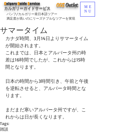
C
algary
G
uide
S
ervice
CGS
O
utlet
ME
カルガリーガイドサービス
NU
バンフ/カルガリー発日本語ツアー
満足度が高いのにリーズナブルなツアーを実現
サマータイム
カナダ時間、3月14日よりサマータイム
が開始されます。
これまでは、日本とアルバータ州の時
差は16時間でしたが、これからは15時
間となります。
日本の時間から3時間引き、午前と午後
を逆転させると、アルバータ時間とな
ります。
まだまだ寒いアルバータ州ですが、こ
れからは日が長くなります。
Tags:
雑談