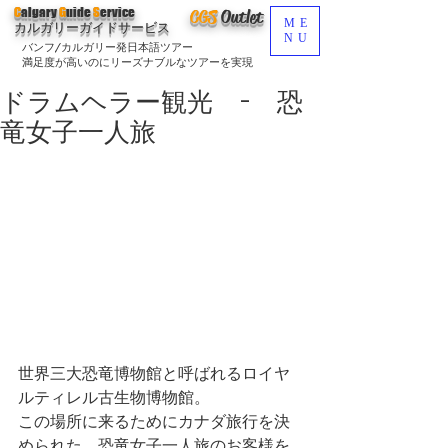
C
algary
G
uide
S
ervice
CGS
O
utlet
ME
カルガリーガイドサービス
NU
バンフ/カルガリー発日本語ツアー
満足度が高いのにリーズナブルなツアーを実現
ドラムヘラー観光 - 恐
竜女子一人旅
世界三大恐竜博物館と呼ばれるロイヤ
ルティレル古生物博物館。
この場所に来るためにカナダ旅行を決
められた、恐竜女子一人旅のお客様を