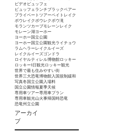
ビデオ
ビュッフェ
ビュッフェランチ
ブラックベアー
プライベートツアー
ペイトレイク
ボウレイク
ボウレク
ボウ滝
モランツカーブ
モレーンレイク
モレーン湖
ヨーホー
ヨーホー国立公園
ヨーホー国立公園観光
ライチョウ
ラムヘラー
レイクルイーズ
レイクルイーズゴンドラ
ロイヤルティレル博物館
ロッキー
ロッキー1日観光
ロッキー観光
世界で最も住みやすい街
世界三大恐竜博物館
入国規制緩和
写真
冬
国立公園入場料
国立公園情報
夏季
天候
専用車ツアー
専用車プラン
専用車観光
山火事
帰国時
恐竜
恐竜州立公園
アーカイ
ブ