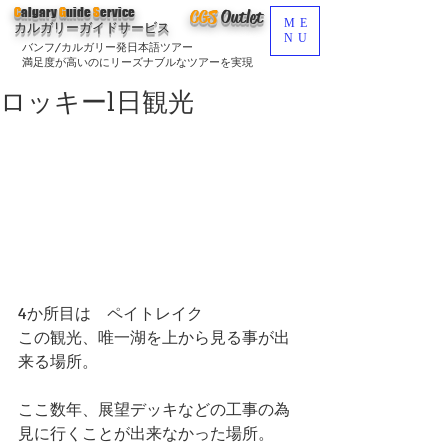
C
algary
G
uide
S
ervice
CGS
O
utlet
ME
カルガリーガイドサービス
NU
バンフ/カルガリー発日本語ツアー
満足度が高いのにリーズナブルなツアーを実現
ロッキー1日観光
4か所目は　ペイトレイク
この観光、唯一湖を上から見る事が出
来る場所。
ここ数年、展望デッキなどの工事の為
見に行くことが出来なかった場所。