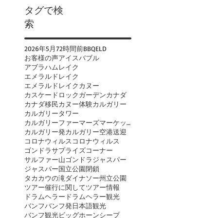
タグで検
索
2026年
5月
72時間前
BBQ
ELD
お客様の声
アイスバブル
アブラハムレイク
エメラルドレイク
エメラルドレイクカヌー
カスケードロックガーデン
カナダ
カナダ移民
カヌー体験
カルガリー
カルガリータワー
カルガリーファーマーズマーケット
カルガリー発
カルガリー空港送迎
コロナウィルス
コロナウィルス
ゴンドラ
サプライズコーナー
サルファー山ゴンドラ
ジャスパー
ジャスパー国立公園閉鎖
タカカウの滝
ダイナソー州立公園
ツアー催行に関して
ツアー情報
ドラムヘラー
ドラムヘラー観光
バンフ
バンフ発日本語観光
バンフ観光
ビッグホーンシープ