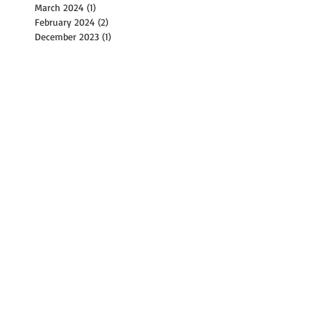
March 2024
(1)
1 post
February 2024
(2)
2 posts
December 2023
(1)
1 post
November 2023
(2)
2 posts
October 2023
(8)
8 posts
September 2023
(4)
4 posts
August 2023
(11)
11 posts
July 2023
(8)
8 posts
June 2023
(3)
3 posts
May 2023
(6)
6 posts
April 2023
(2)
2 posts
March 2023
(17)
17 posts
February 2023
(1)
1 post
January 2023
(2)
2 posts
December 2022
(2)
2 posts
November 2022
(9)
9 posts
October 2022
(14)
14 posts
September 2022
(30)
30 posts
August 2022
(21)
21 posts
July 2022
(36)
36 posts
June 2022
(31)
31 posts