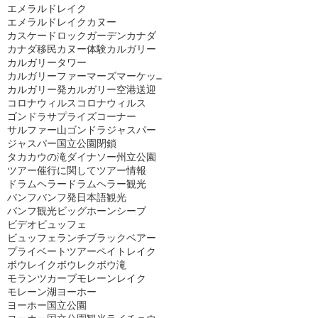
エメラルドレイク
エメラルドレイクカヌー
カスケードロックガーデン
カナダ
カナダ移民
カヌー体験
カルガリー
カルガリータワー
カルガリーファーマーズマーケット
カルガリー発
カルガリー空港送迎
コロナウィルス
コロナウィルス
ゴンドラ
サプライズコーナー
サルファー山ゴンドラ
ジャスパー
ジャスパー国立公園閉鎖
タカカウの滝
ダイナソー州立公園
ツアー催行に関して
ツアー情報
ドラムヘラー
ドラムヘラー観光
バンフ
バンフ発日本語観光
バンフ観光
ビッグホーンシープ
ビデオ
ビュッフェ
ビュッフェランチ
ブラックベアー
プライベートツアー
ペイトレイク
ボウレイク
ボウレク
ボウ滝
モランツカーブ
モレーンレイク
モレーン湖
ヨーホー
ヨーホー国立公園