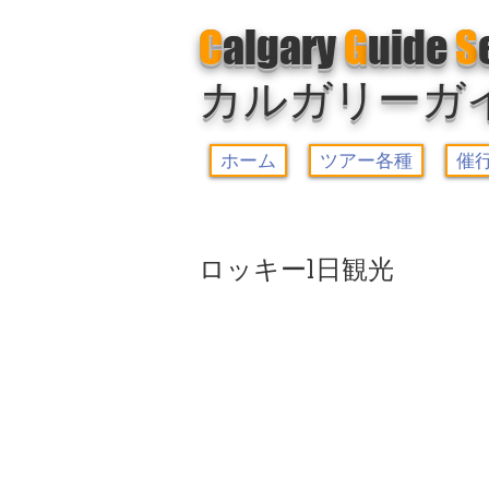
C
algary
G
uide
S
カルガリーガ
ホーム
ツアー各種
催
ロッキー1日観光