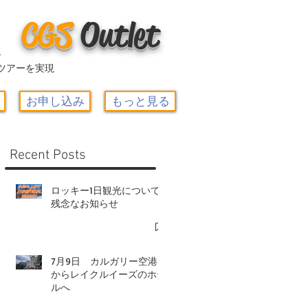
CGS
O
utlet
ー
ツアーを実現
お申し込み
もっと見る
Recent Posts
ロッキー1日観光について-
残念なお知らせ
7月9日 カルガリー空港
からレイクルイーズのホテ
ルへ