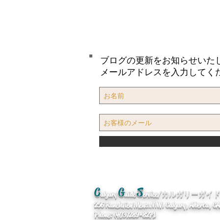
ブログの更新をお知らせいた
メールアドレスを入力してく
C
G
S
algary
uide
ervice/カルガリーガ
256 Ranchview Mews. N.W. Calgary, Alberta, 
Phone: (403)289-8271