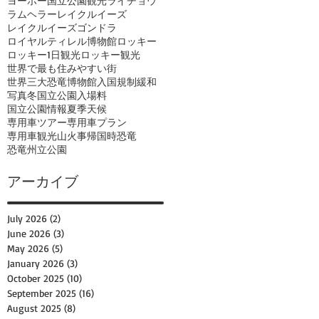
ヨーホー国立公園観光
ライチョウ
ラムヘラー
レイクルイーズ
レイクルイーズゴンドラ
ロイヤルティレル博物館
ロッキー
ロッキー1日観光
ロッキー観光
世界で最も住みやすい街
世界三大恐竜博物館
入国規制緩和
写真
冬
国立公園入場料
国立公園情報
夏季
天候
専用車ツアー
専用車プラン
専用車観光
山火事
帰国時
恐竜
恐竜州立公園
アーカイブ
July 2026
(2)
2 posts
June 2026
(3)
3 posts
May 2026
(5)
5 posts
January 2026
(3)
3 posts
October 2025
(10)
10 posts
September 2025
(16)
16 posts
August 2025
(8)
8 posts