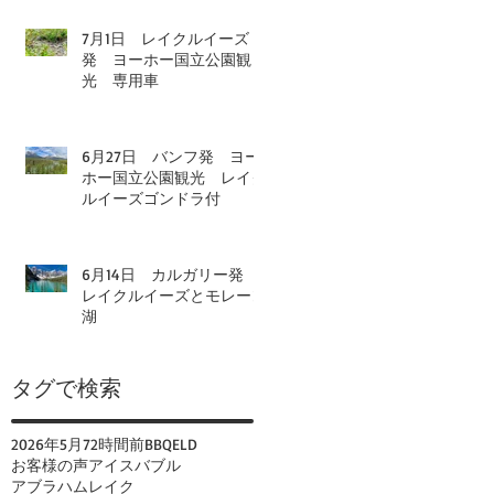
7月1日 レイクルイーズ
発 ヨーホー国立公園観
光 専用車
6月27日 バンフ発 ヨー
ホー国立公園観光 レイク
ルイーズゴンドラ付
6月14日 カルガリー発
レイクルイーズとモレーン
湖
タグで検索
2026年
5月
72時間前
BBQ
ELD
お客様の声
アイスバブル
アブラハムレイク