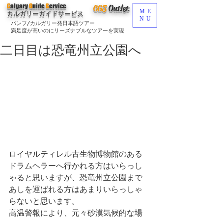
C
algary
G
uide
S
ervice
CGS
O
utlet
ME
カルガリーガイドサービス
NU
バンフ/カルガリー発日本語ツアー
満足度が高いのにリーズナブルなツアーを実現
二日目は恐竜州立公園へ
ロイヤルティレル古生物博物館のある
ドラムヘラーへ行かれる方はいらっし
ゃると思いますが、恐竜州立公園まで
あしを運ばれる方はあまりいらっしゃ
らないと思います。
高温警報により、元々砂漠気候的な場