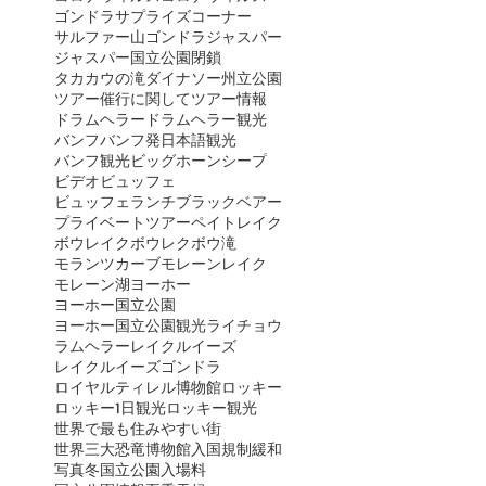
ゴンドラ
サプライズコーナー
サルファー山ゴンドラ
ジャスパー
ジャスパー国立公園閉鎖
タカカウの滝
ダイナソー州立公園
ツアー催行に関して
ツアー情報
ドラムヘラー
ドラムヘラー観光
バンフ
バンフ発日本語観光
バンフ観光
ビッグホーンシープ
ビデオ
ビュッフェ
ビュッフェランチ
ブラックベアー
プライベートツアー
ペイトレイク
ボウレイク
ボウレク
ボウ滝
モランツカーブ
モレーンレイク
モレーン湖
ヨーホー
ヨーホー国立公園
ヨーホー国立公園観光
ライチョウ
ラムヘラー
レイクルイーズ
レイクルイーズゴンドラ
ロイヤルティレル博物館
ロッキー
ロッキー1日観光
ロッキー観光
世界で最も住みやすい街
世界三大恐竜博物館
入国規制緩和
写真
冬
国立公園入場料