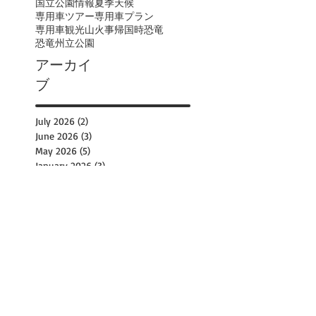
国立公園情報
夏季
天候
専用車ツアー
専用車プラン
専用車観光
山火事
帰国時
恐竜
恐竜州立公園
アーカイ
ブ
July 2026
(2)
2 posts
June 2026
(3)
3 posts
May 2026
(5)
5 posts
January 2026
(3)
3 posts
October 2025
(10)
10 posts
September 2025
(16)
16 posts
August 2025
(8)
8 posts
July 2025
(23)
23 posts
June 2025
(6)
6 posts
May 2025
(3)
3 posts
April 2025
(1)
1 post
March 2025
(3)
3 posts
December 2024
(3)
3 posts
November 2024
(1)
1 post