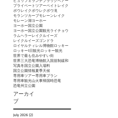
ビュッフェランチ
ブラックベアー
プライベートツアー
ペイトレイク
ボウレイク
ボウレク
ボウ滝
モランツカーブ
モレーンレイク
モレーン湖
ヨーホー
ヨーホー国立公園
ヨーホー国立公園観光
ライチョウ
ラムヘラー
レイクルイーズ
レイクルイーズゴンドラ
ロイヤルティレル博物館
ロッキー
ロッキー1日観光
ロッキー観光
世界で最も住みやすい街
世界三大恐竜博物館
入国規制緩和
写真
冬
国立公園入場料
国立公園情報
夏季
天候
専用車ツアー
専用車プラン
専用車観光
山火事
帰国時
恐竜
恐竜州立公園
アーカイ
ブ
July 2026
(2)
2 posts