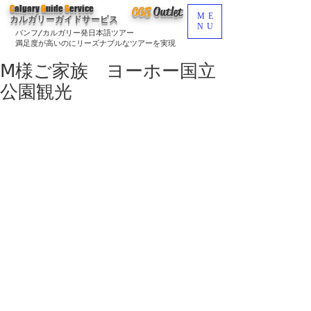
C
algary
G
uide
S
ervice
CGS
O
utlet
ME
カルガリーガイドサービス
NU
バンフ/カルガリー発日本語ツアー
満足度が高いのにリーズナブルなツアーを実現
Ⅿ様ご家族 ヨーホー国立
公園観光