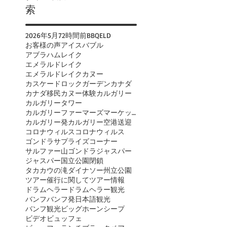
索
2026年
5月
72時間前
BBQ
ELD
お客様の声
アイスバブル
アブラハムレイク
エメラルドレイク
エメラルドレイクカヌー
カスケードロックガーデン
カナダ
カナダ移民
カヌー体験
カルガリー
カルガリータワー
カルガリーファーマーズマーケット
カルガリー発
カルガリー空港送迎
コロナウィルス
コロナウィルス
ゴンドラ
サプライズコーナー
サルファー山ゴンドラ
ジャスパー
ジャスパー国立公園閉鎖
タカカウの滝
ダイナソー州立公園
ツアー催行に関して
ツアー情報
ドラムヘラー
ドラムヘラー観光
バンフ
バンフ発日本語観光
バンフ観光
ビッグホーンシープ
ビデオ
ビュッフェ