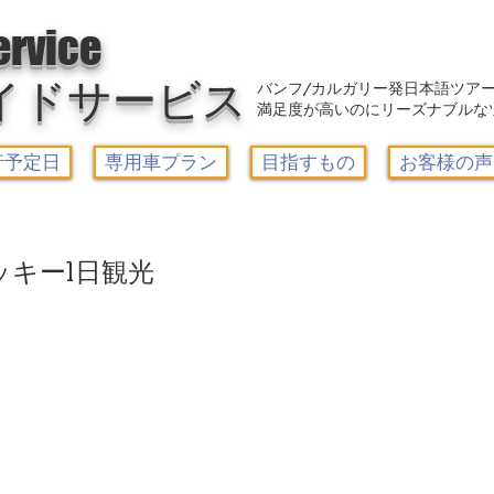
アウトレット-カルガリーガイドサービス/Calgary Guide Service
ervice
イドサービス
バンフ/カルガリー発日本語ツア
満足度が高いのにリーズナブルな
行予定日
専用車プラン
目指すもの
お客様の声
ッキー1日観光