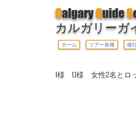
C
algary
G
uide
S
カルガリーガ
ホーム
ツアー各種
催
Ⅰ様 U様 女性2名とロ