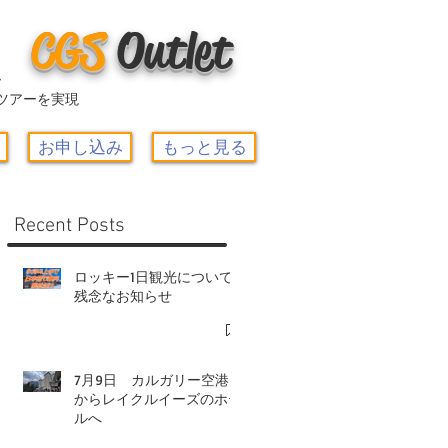
CGS
O
utlet
ー
ツアーを実現
お申し込み
もっと見る
Recent Posts
ロッキー1日観光について-
残念なお知らせ
7月9日 カルガリー空港
からレイクルイーズのホテ
ルへ