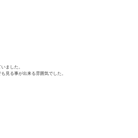
ていました。
晴れている時よりも色は濃く、いつまでも見る事が出来る雰囲気でした。		