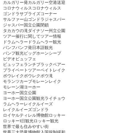
カルガリー発
カルガリー空港送迎
コロナウィルス
コロナウィルス
ゴンドラ
サプライズコーナー
サルファー山ゴンドラ
ジャスパー
ジャスパー国立公園閉鎖
タカカウの滝
ダイナソー州立公園
ツアー催行に関して
ツアー情報
ドラムヘラー
ドラムヘラー観光
バンフ
バンフ発日本語観光
バンフ観光
ビッグホーンシープ
ビデオ
ビュッフェ
ビュッフェランチ
ブラックベアー
プライベートツアー
ペイトレイク
ボウレイク
ボウレク
ボウ滝
モランツカーブ
モレーンレイク
モレーン湖
ヨーホー
ヨーホー国立公園
ヨーホー国立公園観光
ライチョウ
ラムヘラー
レイクルイーズ
レイクルイーズゴンドラ
ロイヤルティレル博物館
ロッキー
ロッキー1日観光
ロッキー観光
世界で最も住みやすい街
世界三大恐竜博物館
入国規制緩和