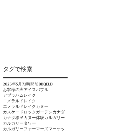
タグで検索
2026年
5月
72時間前
BBQ
ELD
お客様の声
アイスバブル
アブラハムレイク
エメラルドレイク
エメラルドレイクカヌー
カスケードロックガーデン
カナダ
カナダ移民
カヌー体験
カルガリー
カルガリータワー
カルガリーファーマーズマーケット