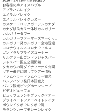
2026年
5月
72時間前
BBQ
ELD
お客様の声
アイスバブル
アブラハムレイク
エメラルドレイク
エメラルドレイクカヌー
カスケードロックガーデン
カナダ
カナダ移民
カヌー体験
カルガリー
カルガリータワー
カルガリーファーマーズマーケット
カルガリー発
カルガリー空港送迎
コロナウィルス
コロナウィルス
ゴンドラ
サプライズコーナー
サルファー山ゴンドラ
ジャスパー
ジャスパー国立公園閉鎖
タカカウの滝
ダイナソー州立公園
ツアー催行に関して
ツアー情報
ドラムヘラー
ドラムヘラー観光
バンフ
バンフ発日本語観光
バンフ観光
ビッグホーンシープ
ビデオ
ビュッフェ
ビュッフェランチ
ブラックベアー
プライベートツアー
ペイトレイク
ボウレイク
ボウレク
ボウ滝
モランツカーブ
モレーンレイク