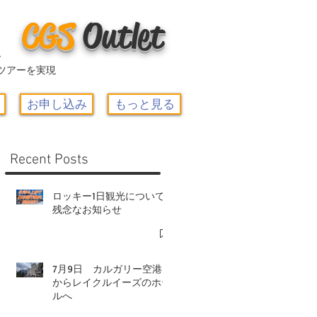
CGS
O
utlet
ー
ツアーを実現
お申し込み
もっと見る
Recent Posts
ロッキー1日観光について-
残念なお知らせ
7月9日 カルガリー空港
からレイクルイーズのホテ
ルへ