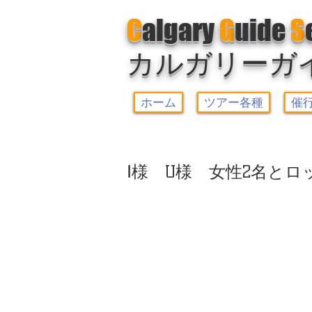
C
algary
G
uide
S
カルガリーガ
ホーム
ツアー各種
催
Ⅰ様 U様 女性2名とロ