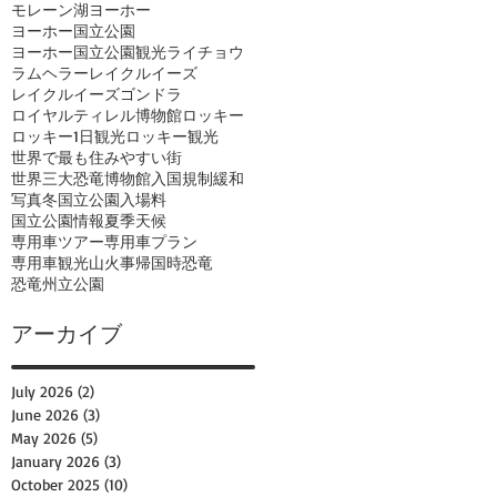
モレーン湖
ヨーホー
ヨーホー国立公園
ヨーホー国立公園観光
ライチョウ
ラムヘラー
レイクルイーズ
レイクルイーズゴンドラ
ロイヤルティレル博物館
ロッキー
ロッキー1日観光
ロッキー観光
世界で最も住みやすい街
世界三大恐竜博物館
入国規制緩和
写真
冬
国立公園入場料
国立公園情報
夏季
天候
専用車ツアー
専用車プラン
専用車観光
山火事
帰国時
恐竜
恐竜州立公園
アーカイブ
July 2026
(2)
2 posts
June 2026
(3)
3 posts
May 2026
(5)
5 posts
January 2026
(3)
3 posts
October 2025
(10)
10 posts