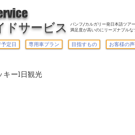
アウトレット-カルガリーガイドサービス/Calgary Guide Service
ervice
イドサービス
バンフ/カルガリー発日本語ツア
満足度が高いのにリーズナブルな
行予定日
専用車プラン
目指すもの
お客様の声
ッキー1日観光