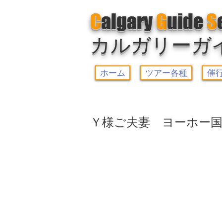
C
algary
G
uide
S
カルガリーガ
ホーム
ツアー各種
催
Ｙ様ご夫妻 ヨーホー