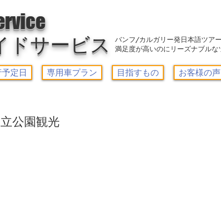
アウトレット-カルガリーガイドサービス/Calgary Guide Service
ervice
イドサービス
バンフ/カルガリー発日本語ツア
満足度が高いのにリーズナブルな
行予定日
専用車プラン
目指すもの
お客様の声
国立公園観光