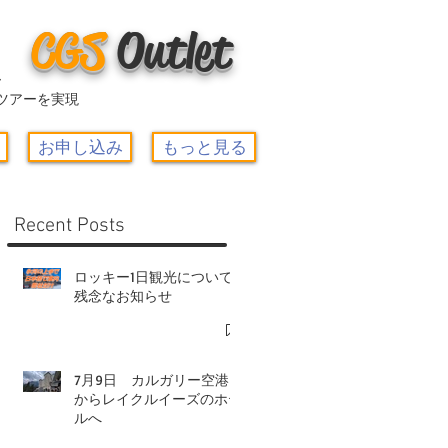
CGS
O
utlet
ー
ツアーを実現
お申し込み
もっと見る
Recent Posts
ロッキー1日観光について-
残念なお知らせ
7月9日 カルガリー空港
からレイクルイーズのホテ
ルへ