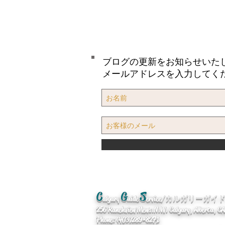
ブログの更新をお知らせいた
メールアドレスを入力してく
C
G
S
algary
uide
ervice/カルガリーガ
256 Ranchview Mews. N.W. Calgary, Alberta, 
Phone: (403)289-8271