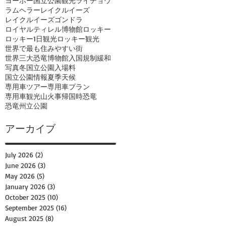
ヨーホー国立公園観光
ライチョウ
ラムヘラー
レイクルイーズ
レイクルイーズゴンドラ
ロイヤルティレル博物館
ロッキー
ロッキー1日観光
ロッキー観光
世界で最も住みやすい街
世界三大恐竜博物館
入国規制緩和
写真
冬
国立公園入場料
国立公園情報
夏季
天候
専用車ツアー
専用車プラン
専用車観光
山火事
帰国時
恐竜
恐竜州立公園
アーカイブ
July 2026
(2)
2 posts
June 2026
(3)
3 posts
May 2026
(5)
5 posts
January 2026
(3)
3 posts
October 2025
(10)
10 posts
September 2025
(16)
16 posts
August 2025
(8)
8 posts