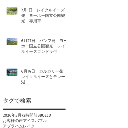
7月1日 レイクルイーズ
発 ヨーホー国立公園観
光 専用車
6月27日 バンフ発 ヨー
ホー国立公園観光 レイク
ルイーズゴンドラ付
6月14日 カルガリー発
レイクルイーズとモレーン
湖
タグで検索
2026年
5月
72時間前
BBQ
ELD
お客様の声
アイスバブル
アブラハムレイク