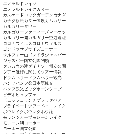
エメラルドレイク
エメラルドレイクカヌー
カスケードロックガーデン
カナダ
カナダ移民
カヌー体験
カルガリー
カルガリータワー
カルガリーファーマーズマーケット
カルガリー発
カルガリー空港送迎
コロナウィルス
コロナウィルス
ゴンドラ
サプライズコーナー
サルファー山ゴンドラ
ジャスパー
ジャスパー国立公園閉鎖
タカカウの滝
ダイナソー州立公園
ツアー催行に関して
ツアー情報
ドラムヘラー
ドラムヘラー観光
バンフ
バンフ発日本語観光
バンフ観光
ビッグホーンシープ
ビデオ
ビュッフェ
ビュッフェランチ
ブラックベアー
プライベートツアー
ペイトレイク
ボウレイク
ボウレク
ボウ滝
モランツカーブ
モレーンレイク
モレーン湖
ヨーホー
ヨーホー国立公園