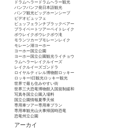
ドラムヘラー
ドラムヘラー観光
バンフ
バンフ発日本語観光
バンフ観光
ビッグホーンシープ
ビデオ
ビュッフェ
ビュッフェランチ
ブラックベアー
プライベートツアー
ペイトレイク
ボウレイク
ボウレク
ボウ滝
モランツカーブ
モレーンレイク
モレーン湖
ヨーホー
ヨーホー国立公園
ヨーホー国立公園観光
ライチョウ
ラムヘラー
レイクルイーズ
レイクルイーズゴンドラ
ロイヤルティレル博物館
ロッキー
ロッキー1日観光
ロッキー観光
世界で最も住みやすい街
世界三大恐竜博物館
入国規制緩和
写真
冬
国立公園入場料
国立公園情報
夏季
天候
専用車ツアー
専用車プラン
専用車観光
山火事
帰国時
恐竜
恐竜州立公園
アーカイ