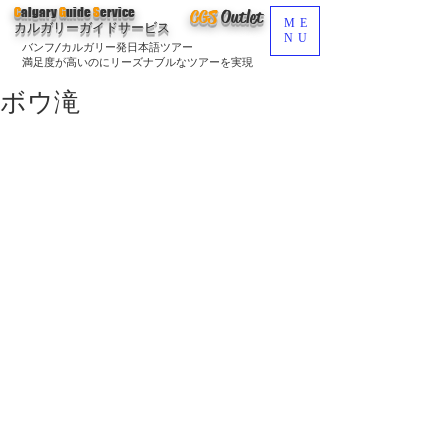
C
algary
G
uide
S
ervice
CGS
O
utlet
ME
カルガリーガイドサービス
NU
バンフ/カルガリー発日本語ツアー
満足度が高いのにリーズナブルなツアーを実現
ボウ滝