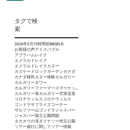
タグで検
索
2026年
5月
72時間前
BBQ
ELD
お客様の声
アイスバブル
アブラハムレイク
エメラルドレイク
エメラルドレイクカヌー
カスケードロックガーデン
カナダ
カナダ移民
カヌー体験
カルガリー
カルガリータワー
カルガリーファーマーズマーケット
カルガリー発
カルガリー空港送迎
コロナウィルス
コロナウィルス
ゴンドラ
サプライズコーナー
サルファー山ゴンドラ
ジャスパー
ジャスパー国立公園閉鎖
タカカウの滝
ダイナソー州立公園
ツアー催行に関して
ツアー情報