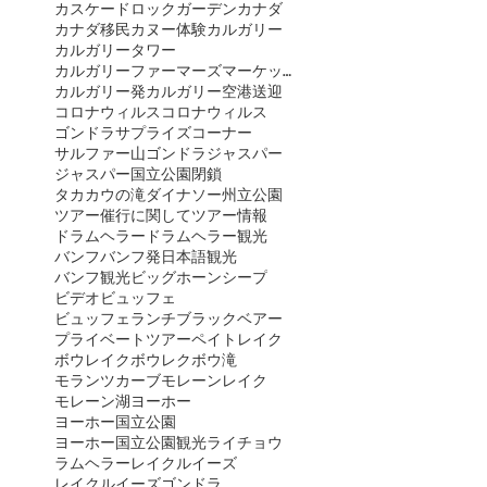
カスケードロックガーデン
カナダ
カナダ移民
カヌー体験
カルガリー
カルガリータワー
カルガリーファーマーズマーケット
カルガリー発
カルガリー空港送迎
コロナウィルス
コロナウィルス
ゴンドラ
サプライズコーナー
サルファー山ゴンドラ
ジャスパー
ジャスパー国立公園閉鎖
タカカウの滝
ダイナソー州立公園
ツアー催行に関して
ツアー情報
ドラムヘラー
ドラムヘラー観光
バンフ
バンフ発日本語観光
バンフ観光
ビッグホーンシープ
ビデオ
ビュッフェ
ビュッフェランチ
ブラックベアー
プライベートツアー
ペイトレイク
ボウレイク
ボウレク
ボウ滝
モランツカーブ
モレーンレイク
モレーン湖
ヨーホー
ヨーホー国立公園
ヨーホー国立公園観光
ライチョウ
ラムヘラー
レイクルイーズ
レイクルイーズゴンドラ