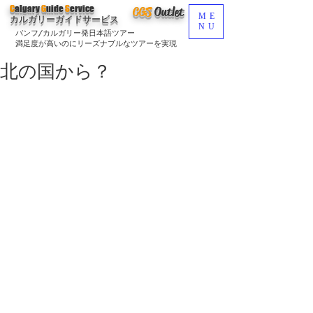
C
algary
G
uide
S
ervice
CGS
O
utlet
ME
カルガリーガイドサービス
NU
バンフ/カルガリー発日本語ツアー
満足度が高いのにリーズナブルなツアーを実現
北の国から？