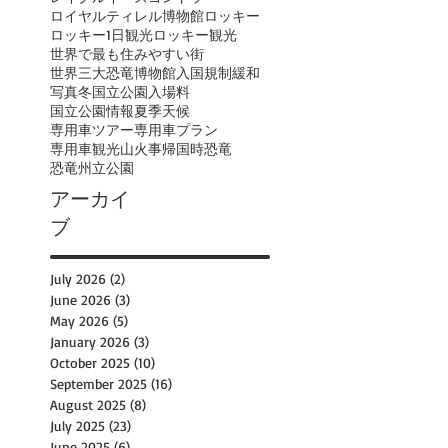
ロイヤルティレル博物館
ロッキー
ロッキー1日観光
ロッキー観光
世界で最も住みやすい街
世界三大恐竜博物館
入国規制緩和
写真
冬
国立公園入場料
国立公園情報
夏季
天候
専用車ツアー
専用車プラン
専用車観光
山火事
帰国時
恐竜
恐竜州立公園
アーカイ
ブ
July 2026
(2)
2 posts
June 2026
(3)
3 posts
May 2026
(5)
5 posts
January 2026
(3)
3 posts
October 2025
(10)
10 posts
September 2025
(16)
16 posts
August 2025
(8)
8 posts
July 2025
(23)
23 posts
June 2025
(6)
6 posts