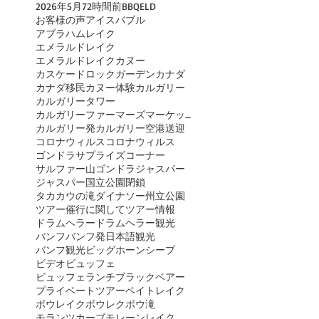
2026年
5月
72時間前
BBQ
ELD
お客様の声
アイスバブル
アブラハムレイク
エメラルドレイク
エメラルドレイクカヌー
カスケードロックガーデン
カナダ
カナダ移民
カヌー体験
カルガリー
カルガリータワー
カルガリーファーマーズマーケット
カルガリー発
カルガリー空港送迎
コロナウィルス
コロナウィルス
ゴンドラ
サプライズコーナー
サルファー山ゴンドラ
ジャスパー
ジャスパー国立公園閉鎖
タカカウの滝
ダイナソー州立公園
ツアー催行に関して
ツアー情報
ドラムヘラー
ドラムヘラー観光
バンフ
バンフ発日本語観光
バンフ観光
ビッグホーンシープ
ビデオ
ビュッフェ
ビュッフェランチ
ブラックベアー
プライベートツアー
ペイトレイク
ボウレイク
ボウレク
ボウ滝
モランツカーブ
モレーンレイク