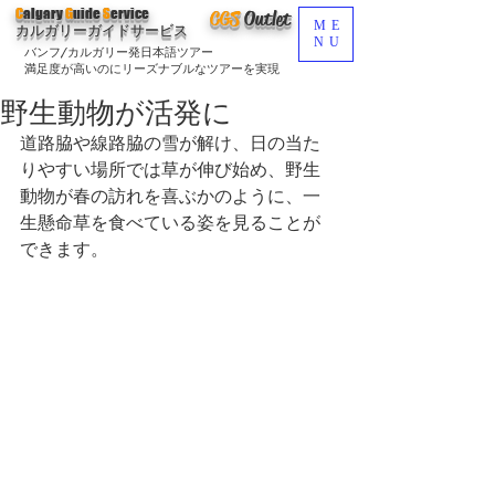
C
algary
G
uide
S
ervice
CGS
O
utlet
ME
カルガリーガイドサービス
NU
バンフ/カルガリー発日本語ツアー
満足度が高いのにリーズナブルなツアーを実現
野生動物が活発に
道路脇や線路脇の雪が解け、日の当た
りやすい場所では草が伸び始め、野生
動物が春の訪れを喜ぶかのように、一
生懸命草を食べている姿を見ることが
できます。