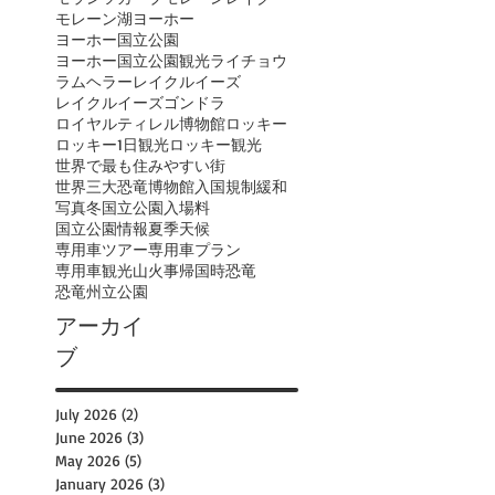
モレーン湖
ヨーホー
ヨーホー国立公園
ヨーホー国立公園観光
ライチョウ
ラムヘラー
レイクルイーズ
レイクルイーズゴンドラ
ロイヤルティレル博物館
ロッキー
ロッキー1日観光
ロッキー観光
世界で最も住みやすい街
世界三大恐竜博物館
入国規制緩和
写真
冬
国立公園入場料
国立公園情報
夏季
天候
専用車ツアー
専用車プラン
専用車観光
山火事
帰国時
恐竜
恐竜州立公園
アーカイ
ブ
July 2026
(2)
2 posts
June 2026
(3)
3 posts
May 2026
(5)
5 posts
January 2026
(3)
3 posts