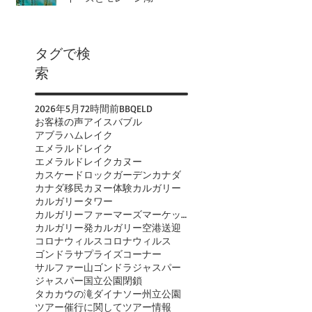
タグで検
索
2026年
5月
72時間前
BBQ
ELD
お客様の声
アイスバブル
アブラハムレイク
エメラルドレイク
エメラルドレイクカヌー
カスケードロックガーデン
カナダ
カナダ移民
カヌー体験
カルガリー
カルガリータワー
カルガリーファーマーズマーケット
カルガリー発
カルガリー空港送迎
コロナウィルス
コロナウィルス
ゴンドラ
サプライズコーナー
サルファー山ゴンドラ
ジャスパー
ジャスパー国立公園閉鎖
タカカウの滝
ダイナソー州立公園
ツアー催行に関して
ツアー情報