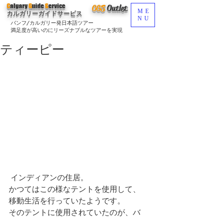
C
algary
G
uide
S
ervice
CGS
O
utlet
ME
カルガリーガイドサービス
NU
バンフ/カルガリー発日本語ツアー
満足度が高いのにリーズナブルなツアーを実現
ティーピー
 インディアンの住居。
かつてはこの様なテントを使用して、
移動生活を行っていたようです。
そのテントに使用されていたのが、バ