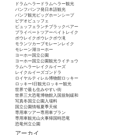
ドラムヘラー
ドラムヘラー観光
バンフ
バンフ発日本語観光
バンフ観光
ビッグホーンシープ
ビデオ
ビュッフェ
ビュッフェランチ
ブラックベアー
プライベートツアー
ペイトレイク
ボウレイク
ボウレク
ボウ滝
モランツカーブ
モレーンレイク
モレーン湖
ヨーホー
ヨーホー国立公園
ヨーホー国立公園観光
ライチョウ
ラムヘラー
レイクルイーズ
レイクルイーズゴンドラ
ロイヤルティレル博物館
ロッキー
ロッキー1日観光
ロッキー観光
世界で最も住みやすい街
世界三大恐竜博物館
入国規制緩和
写真
冬
国立公園入場料
国立公園情報
夏季
天候
専用車ツアー
専用車プラン
専用車観光
山火事
帰国時
恐竜
恐竜州立公園
アーカイ