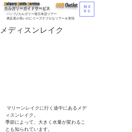
C
algary
G
uide
S
ervice
CGS
O
utlet
ME
カルガリーガイドサービス
NU
バンフ/カルガリー発日本語ツアー
満足度が高いのにリーズナブルなツアーを実現
メディスンレイク
 マリーンレイクに行く途中にあるメデ
ィスンレイク。
季節によって、大きく水量が変わるこ
とも知られています。