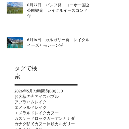
6月27日 バンフ発 ヨーホー国立
公園観光 レイクルイーズゴンドラ
付
6月14日 カルガリー発 レイクル
イーズとモレーン湖
タグで検
索
2026年
5月
72時間前
BBQ
ELD
お客様の声
アイスバブル
アブラハムレイク
エメラルドレイク
エメラルドレイクカヌー
カスケードロックガーデン
カナダ
カナダ移民
カヌー体験
カルガリー