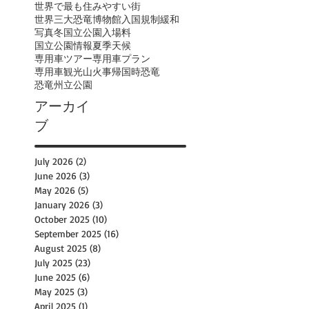
世界で最も住みやすい街
世界三大恐竜博物館
入国規制緩和
写真
冬
国立公園入場料
国立公園情報
夏季
天候
専用車ツアー
専用車プラン
専用車観光
山火事
帰国時
恐竜
恐竜州立公園
アーカイ
ブ
July 2026
(2)
2 posts
June 2026
(3)
3 posts
May 2026
(5)
5 posts
January 2026
(3)
3 posts
October 2025
(10)
10 posts
September 2025
(16)
16 posts
August 2025
(8)
8 posts
July 2025
(23)
23 posts
June 2025
(6)
6 posts
May 2025
(3)
3 posts
April 2025
(1)
1 post