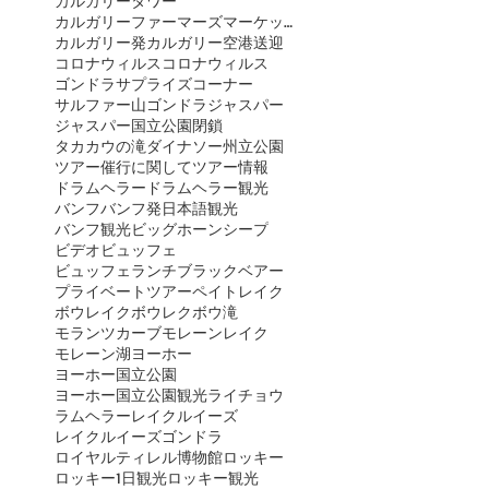
カルガリータワー
カルガリーファーマーズマーケット
カルガリー発
カルガリー空港送迎
コロナウィルス
コロナウィルス
ゴンドラ
サプライズコーナー
サルファー山ゴンドラ
ジャスパー
ジャスパー国立公園閉鎖
タカカウの滝
ダイナソー州立公園
ツアー催行に関して
ツアー情報
ドラムヘラー
ドラムヘラー観光
バンフ
バンフ発日本語観光
バンフ観光
ビッグホーンシープ
ビデオ
ビュッフェ
ビュッフェランチ
ブラックベアー
プライベートツアー
ペイトレイク
ボウレイク
ボウレク
ボウ滝
モランツカーブ
モレーンレイク
モレーン湖
ヨーホー
ヨーホー国立公園
ヨーホー国立公園観光
ライチョウ
ラムヘラー
レイクルイーズ
レイクルイーズゴンドラ
ロイヤルティレル博物館
ロッキー
ロッキー1日観光
ロッキー観光