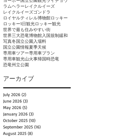
ヨーホー国立公園観光
ライチョウ
ラムヘラー
レイクルイーズ
レイクルイーズゴンドラ
ロイヤルティレル博物館
ロッキー
ロッキー1日観光
ロッキー観光
世界で最も住みやすい街
世界三大恐竜博物館
入国規制緩和
写真
冬
国立公園入場料
国立公園情報
夏季
天候
専用車ツアー
専用車プラン
専用車観光
山火事
帰国時
恐竜
恐竜州立公園
アーカイブ
July 2026
(2)
2 posts
June 2026
(3)
3 posts
May 2026
(5)
5 posts
January 2026
(3)
3 posts
October 2025
(10)
10 posts
September 2025
(16)
16 posts
August 2025
(8)
8 posts