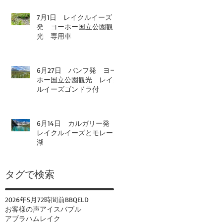
7月1日 レイクルイーズ
発 ヨーホー国立公園観
光 専用車
6月27日 バンフ発 ヨー
ホー国立公園観光 レイク
ルイーズゴンドラ付
6月14日 カルガリー発
レイクルイーズとモレーン
湖
タグで検索
2026年
5月
72時間前
BBQ
ELD
お客様の声
アイスバブル
アブラハムレイク