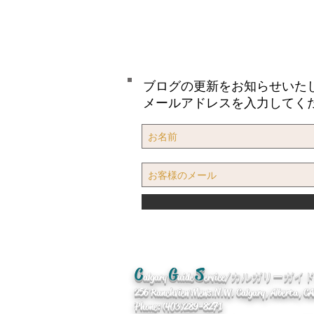
ブログの更新をお知らせいた
メールアドレスを入力してく
C
G
S
algary
uide
ervice/カルガリーガ
256 Ranchview Mews. N.W. Calgary, Alberta, 
Phone: (403)289-8271