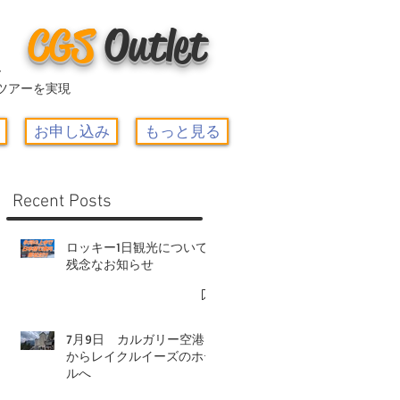
CGS
O
utlet
ー
ツアーを実現
お申し込み
もっと見る
Recent Posts
ロッキー1日観光について-
残念なお知らせ
7月9日 カルガリー空港
からレイクルイーズのホテ
ルへ