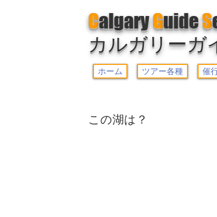
C
algary
G
uide
S
カルガリーガ
ホーム
ツアー各種
催
この湖は？