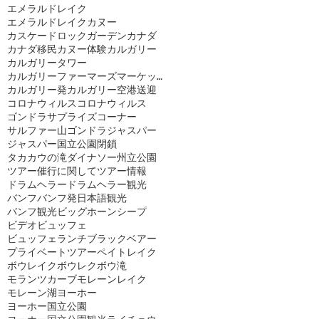
エメラルドレイク
エメラルドレイクカヌー
カスケードロックガーデン
カナダ
カナダ移民
カヌー体験
カルガリー
カルガリータワー
カルガリーファーマーズマーケット
カルガリー発
カルガリー空港送迎
コロナウィルス
コロナウィルス
ゴンドラ
サプライズコーナー
サルファー山ゴンドラ
ジャスパー
ジャスパー国立公園閉鎖
タカカウの滝
ダイナソー州立公園
ツアー催行に関して
ツアー情報
ドラムヘラー
ドラムヘラー観光
バンフ
バンフ発日本語観光
バンフ観光
ビッグホーンシープ
ビデオ
ビュッフェ
ビュッフェランチ
ブラックベアー
プライベートツアー
ペイトレイク
ボウレイク
ボウレク
ボウ滝
モランツカーブ
モレーンレイク
モレーン湖
ヨーホー
ヨーホー国立公園