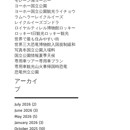
モレーン湖
ヨーホー
ヨーホー国立公園
ヨーホー国立公園観光
ライチョウ
ラムヘラー
レイクルイーズ
レイクルイーズゴンドラ
ロイヤルティレル博物館
ロッキー
ロッキー1日観光
ロッキー観光
世界で最も住みやすい街
世界三大恐竜博物館
入国規制緩和
写真
冬
国立公園入場料
国立公園情報
夏季
天候
専用車ツアー
専用車プラン
専用車観光
山火事
帰国時
恐竜
恐竜州立公園
アーカイ
ブ
July 2026
(2)
2 posts
June 2026
(3)
3 posts
May 2026
(5)
5 posts
January 2026
(3)
3 posts
October 2025
(10)
10 posts