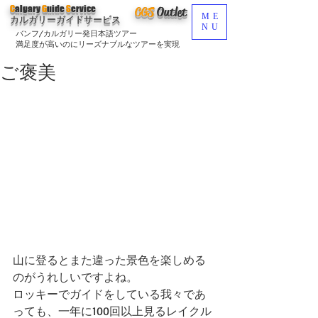
C
algary
G
uide
S
ervice
CGS
O
utlet
ME
カルガリーガイドサービス
NU
バンフ/カルガリー発日本語ツアー
満足度が高いのにリーズナブルなツアーを実現
ご褒美
山に登るとまた違った景色を楽しめる
のがうれしいですよね。
ロッキーでガイドをしている我々であ
っても、一年に100回以上見るレイクル