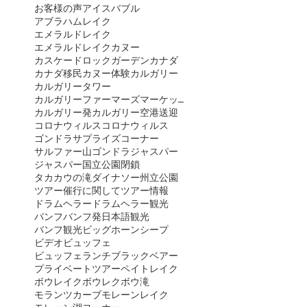
お客様の声
アイスバブル
アブラハムレイク
エメラルドレイク
エメラルドレイクカヌー
カスケードロックガーデン
カナダ
カナダ移民
カヌー体験
カルガリー
カルガリータワー
カルガリーファーマーズマーケット
カルガリー発
カルガリー空港送迎
コロナウィルス
コロナウィルス
ゴンドラ
サプライズコーナー
サルファー山ゴンドラ
ジャスパー
ジャスパー国立公園閉鎖
タカカウの滝
ダイナソー州立公園
ツアー催行に関して
ツアー情報
ドラムヘラー
ドラムヘラー観光
バンフ
バンフ発日本語観光
バンフ観光
ビッグホーンシープ
ビデオ
ビュッフェ
ビュッフェランチ
ブラックベアー
プライベートツアー
ペイトレイク
ボウレイク
ボウレク
ボウ滝
モランツカーブ
モレーンレイク