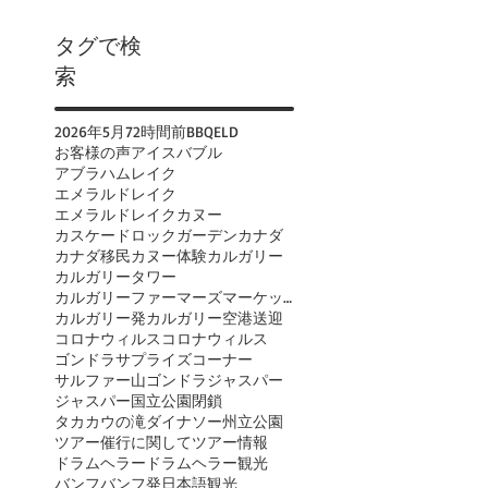
タグで検
索
2026年
5月
72時間前
BBQ
ELD
お客様の声
アイスバブル
アブラハムレイク
エメラルドレイク
エメラルドレイクカヌー
カスケードロックガーデン
カナダ
カナダ移民
カヌー体験
カルガリー
カルガリータワー
カルガリーファーマーズマーケット
カルガリー発
カルガリー空港送迎
コロナウィルス
コロナウィルス
ゴンドラ
サプライズコーナー
サルファー山ゴンドラ
ジャスパー
ジャスパー国立公園閉鎖
タカカウの滝
ダイナソー州立公園
ツアー催行に関して
ツアー情報
ドラムヘラー
ドラムヘラー観光
バンフ
バンフ発日本語観光