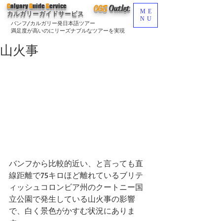
C
algary
G
uide
S
ervice
CGS
O
utlet
ME
カルガリーガイドサービス
NU
バンフ/カルガリー発日本語ツアー
満足度が高いのにリーズナブルなツアーを実現
山火事
バンフから比較的近い、と言っても直
線距離で75キロほど離れているブリテ
ィッシュコロンビア州のクートニー国
立公園で発生している山火事の影響
で、白く景色がかすむ状況にありま