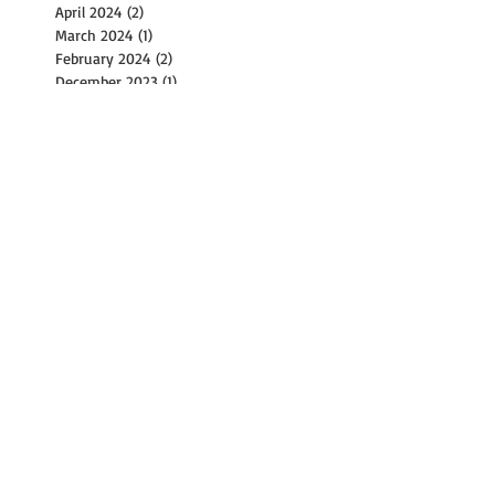
April 2024
(2)
2 posts
March 2024
(1)
1 post
February 2024
(2)
2 posts
December 2023
(1)
1 post
November 2023
(2)
2 posts
October 2023
(8)
8 posts
September 2023
(4)
4 posts
August 2023
(11)
11 posts
July 2023
(8)
8 posts
June 2023
(3)
3 posts
May 2023
(6)
6 posts
April 2023
(2)
2 posts
March 2023
(17)
17 posts
February 2023
(1)
1 post
January 2023
(2)
2 posts
December 2022
(2)
2 posts
November 2022
(9)
9 posts
October 2022
(14)
14 posts
September 2022
(30)
30 posts
August 2022
(21)
21 posts
July 2022
(36)
36 posts