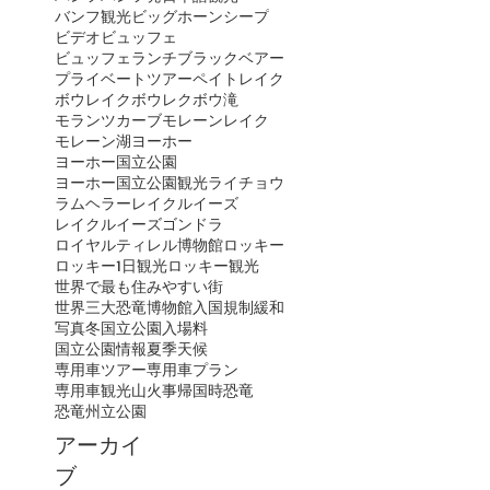
バンフ観光
ビッグホーンシープ
ビデオ
ビュッフェ
ビュッフェランチ
ブラックベアー
プライベートツアー
ペイトレイク
ボウレイク
ボウレク
ボウ滝
モランツカーブ
モレーンレイク
モレーン湖
ヨーホー
ヨーホー国立公園
ヨーホー国立公園観光
ライチョウ
ラムヘラー
レイクルイーズ
レイクルイーズゴンドラ
ロイヤルティレル博物館
ロッキー
ロッキー1日観光
ロッキー観光
世界で最も住みやすい街
世界三大恐竜博物館
入国規制緩和
写真
冬
国立公園入場料
国立公園情報
夏季
天候
専用車ツアー
専用車プラン
専用車観光
山火事
帰国時
恐竜
恐竜州立公園
アーカイ
ブ