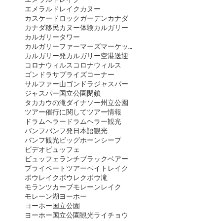
エメラルドレイクカヌー
カスケードロックガーデン
カナダ
カナダ移民
カヌー体験
カルガリー
カルガリータワー
カルガリーファーマーズマーケット
カルガリー発
カルガリー空港送迎
コロナウィルス
コロナウィルス
ゴンドラ
サプライズコーナー
サルファー山ゴンドラ
ジャスパー
ジャスパー国立公園閉鎖
タカカウの滝
ダイナソー州立公園
ツアー催行に関して
ツアー情報
ドラムヘラー
ドラムヘラー観光
バンフ
バンフ発日本語観光
バンフ観光
ビッグホーンシープ
ビデオ
ビュッフェ
ビュッフェランチ
ブラックベアー
プライベートツアー
ペイトレイク
ボウレイク
ボウレク
ボウ滝
モランツカーブ
モレーンレイク
モレーン湖
ヨーホー
ヨーホー国立公園
ヨーホー国立公園観光
ライチョウ