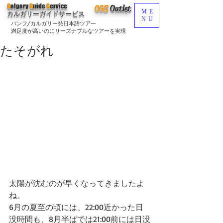
C
algary
G
uide
S
ervice
CGS
O
utlet
ME
カルガリーガイドサービス
NU
バンフ/カルガリー発日本語ツアー
満足度が高いのにリーズナブルなツアーを実現
たそがれ
太陽が沈むのが早くなってきましたよ
ね。
6月の夏至の頃には、22:00近かった日
没時間も、8月半ばでは21:00前には日没