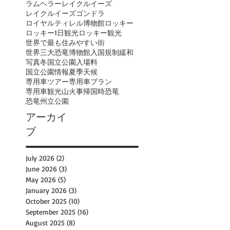
ラムヘラー
レイクルイーズ
レイクルイーズゴンドラ
ロイヤルティレル博物館
ロッキー
ロッキー1日観光
ロッキー観光
世界で最も住みやすい街
世界三大恐竜博物館
入国規制緩和
写真
冬
国立公園入場料
国立公園情報
夏季
天候
専用車ツアー
専用車プラン
専用車観光
山火事
帰国時
恐竜
恐竜州立公園
アーカイ
ブ
July 2026
(2)
2 posts
June 2026
(3)
3 posts
May 2026
(5)
5 posts
January 2026
(3)
3 posts
October 2025
(10)
10 posts
September 2025
(16)
16 posts
August 2025
(8)
8 posts