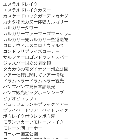
エメラルドレイク
エメラルドレイクカヌー
カスケードロックガーデン
カナダ
カナダ移民
カヌー体験
カルガリー
カルガリータワー
カルガリーファーマーズマーケット
カルガリー発
カルガリー空港送迎
コロナウィルス
コロナウィルス
ゴンドラ
サプライズコーナー
サルファー山ゴンドラ
ジャスパー
ジャスパー国立公園閉鎖
タカカウの滝
ダイナソー州立公園
ツアー催行に関して
ツアー情報
ドラムヘラー
ドラムヘラー観光
バンフ
バンフ発日本語観光
バンフ観光
ビッグホーンシープ
ビデオ
ビュッフェ
ビュッフェランチ
ブラックベアー
プライベートツアー
ペイトレイク
ボウレイク
ボウレク
ボウ滝
モランツカーブ
モレーンレイク
モレーン湖
ヨーホー
ヨーホー国立公園