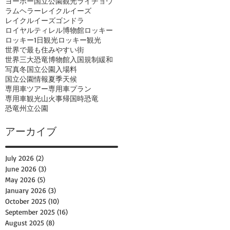
ヨーホー国立公園観光
ライチョウ
ラムヘラー
レイクルイーズ
レイクルイーズゴンドラ
ロイヤルティレル博物館
ロッキー
ロッキー1日観光
ロッキー観光
世界で最も住みやすい街
世界三大恐竜博物館
入国規制緩和
写真
冬
国立公園入場料
国立公園情報
夏季
天候
専用車ツアー
専用車プラン
専用車観光
山火事
帰国時
恐竜
恐竜州立公園
アーカイブ
July 2026
(2)
2 posts
June 2026
(3)
3 posts
May 2026
(5)
5 posts
January 2026
(3)
3 posts
October 2025
(10)
10 posts
September 2025
(16)
16 posts
August 2025
(8)
8 posts