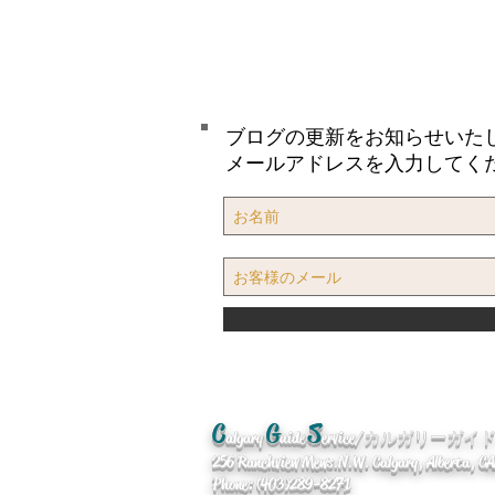
ブログの更新をお知らせいた
メールアドレスを入力してく
C
G
S
algary
uide
ervice/カルガリーガ
256 Ranchview Mews. N.W. Calgary, Alberta, 
Phone: (403)289-8271