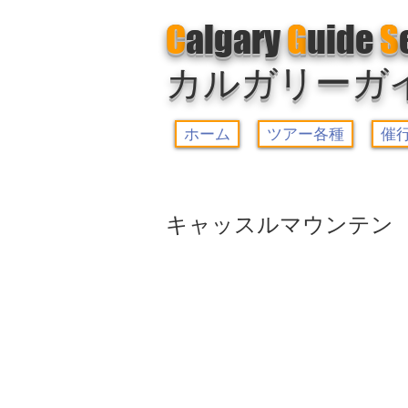
C
algary
G
uide
S
カルガリーガ
ホーム
ツアー各種
催
キャッスルマウンテン