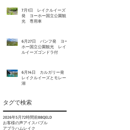
7月1日 レイクルイーズ
発 ヨーホー国立公園観
光 専用車
6月27日 バンフ発 ヨー
ホー国立公園観光 レイク
ルイーズゴンドラ付
6月14日 カルガリー発
レイクルイーズとモレーン
湖
タグで検索
2026年
5月
72時間前
BBQ
ELD
お客様の声
アイスバブル
アブラハムレイク