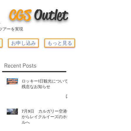
CGS
O
utlet
ー
ツアーを実現
お申し込み
もっと見る
Recent Posts
ロッキー1日観光について-
残念なお知らせ
7月9日 カルガリー空港
からレイクルイーズのホテ
ルへ