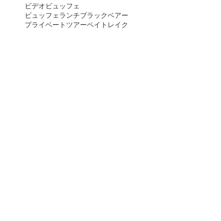
ビデオ
ビュッフェ
ビュッフェランチ
ブラックベアー
プライベートツアー
ペイトレイク
ボウレイク
ボウレク
ボウ滝
モランツカーブ
モレーンレイク
モレーン湖
ヨーホー
ヨーホー国立公園
ヨーホー国立公園観光
ライチョウ
ラムヘラー
レイクルイーズ
レイクルイーズゴンドラ
ロイヤルティレル博物館
ロッキー
ロッキー1日観光
ロッキー観光
世界で最も住みやすい街
世界三大恐竜博物館
入国規制緩和
写真
冬
国立公園入場料
国立公園情報
夏季
天候
専用車ツアー
専用車プラン
専用車観光
山火事
帰国時
恐竜
恐竜州立公園
アーカイ
ブ