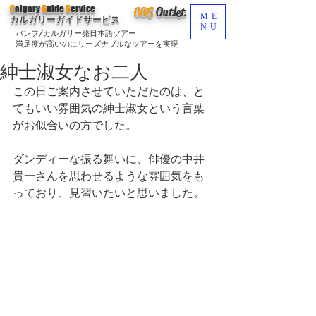
C
algary
G
uide
S
ervice
CGS
O
utlet
ME
カルガリーガイドサービス
NU
バンフ/カルガリー発日本語ツアー
満足度が高いのにリーズナブルなツアーを実現
紳士淑女なお二人
この日ご案内させていただたのは、と
てもいい雰囲気の紳士淑女という言葉
がお似合いの方でした。
ダンディーな振る舞いに、俳優の中井
貴一さんを思わせるような雰囲気をも
っており、見習いたいと思いました。