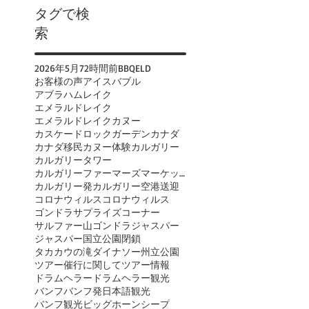
タグで検
索
2026年
5月
72時間前
BBQ
ELD
お客様の声
アイスバブル
アブラハムレイク
エメラルドレイク
エメラルドレイクカヌー
カスケードロックガーデン
カナダ
カナダ移民
カヌー体験
カルガリー
カルガリータワー
カルガリーファーマーズマーケット
カルガリー発
カルガリー空港送迎
コロナウィルス
コロナウィルス
ゴンドラ
サプライズコーナー
サルファー山ゴンドラ
ジャスパー
ジャスパー国立公園閉鎖
タカカウの滝
ダイナソー州立公園
ツアー催行に関して
ツアー情報
ドラムヘラー
ドラムヘラー観光
バンフ
バンフ発日本語観光
バンフ観光
ビッグホーンシープ